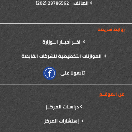
الهاتف: 23786562 (202)
روابط سريعة
اخــر أخبــار الــوزارة
الموازنات التخطيطية للشركات القابضة
تابعونا على
من الموقــع
دراسـات المركــز
إستشارات المركز