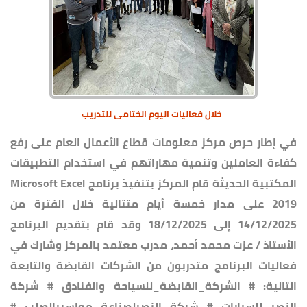
خلال فعاليات اليوم الختامى للتدريب
في إطار حرص مركز معلومات قطاع الأعمال العام على رفع
كفاءة العاملين وتنمية مهاراتهم في استخدام التطبيقات
المكتبية الحديثة قام المركز بتنفيذ برنامج Microsoft Excel
2019 على مدار خمسة أيام متتالية خلال الفترة من
14/12/2025 إلى 18/12/2025 وقد قام بتقديم البرنامج
الأستاذ / عزت محمد أحمد، مدرب معتمد بالمركز وشارك في
فعاليات البرنامج متدربون من الشركات القابضة والتابعة
التالية: # الشركة_القابضة_للسياحة والفنادق # شركة
النصر للسيارات # شركة النصرلصناعة مواسيرالصلب #