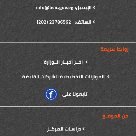
الإيميل: info@bsic.gov.eg
الهاتف: 23786562 (202)
روابط سريعة
اخــر أخبــار الــوزارة
الموازنات التخطيطية للشركات القابضة
تابعونا على
من الموقــع
دراسـات المركــز