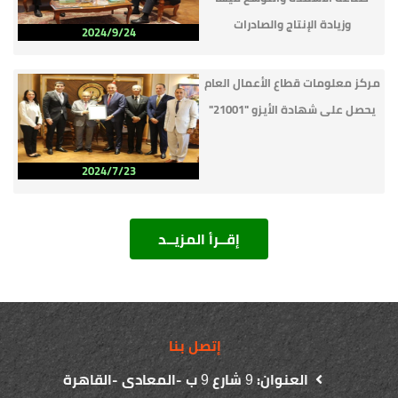
وزيادة الإنتاج والصادرات
2024/9/24
مركز معلومات قطاع الأعمال العام
يحصل على شهادة الأيزو "21001"
2024/7/23
إتصل بنا
العنوان:
شارع
ب -المعادى -القاهرة
9
9