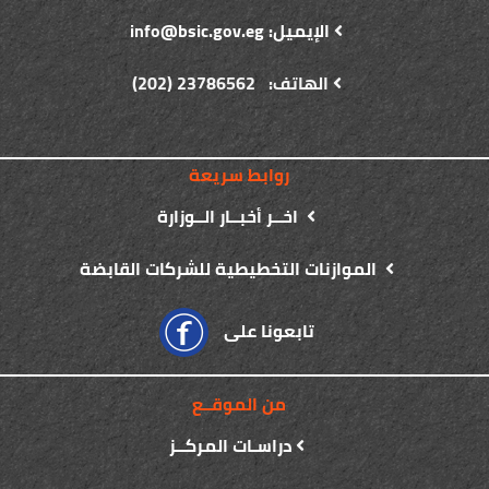
الإيميل: info@bsic.gov.eg
الهاتف: 23786562 (202)
روابط سريعة
اخــر أخبــار الــوزارة
الموازنات التخطيطية للشركات القابضة
تابعونا على
من الموقــع
دراسـات المركــز