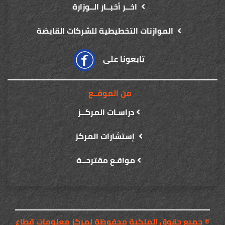
اخــر أخبــار الــوزارة
الموازنات التخطيطية للشركات القابضة
تابعونا على
من الموقــع
دراسـات المركــز
إستشارات المركز
مواقـع مقترحــة
© جميع حقوق الملكية محفوظة لمركز معلومات قطاع