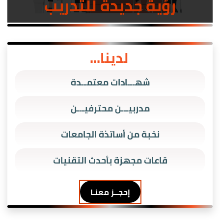
رؤية جديدة للتدريب
لدينا...
شهـــادات معتمــدة
مدربيـــن محترفيـــن
نخبة من أساتذة الجامعات
قاعات مجهزة بأحدث التقنيات
إحجــز معنـا