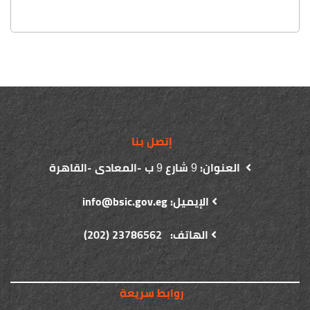
إتصل بنا
العنوان:
شارع
ب -المعادى -القاهرة
9
9
الإيميل: info@bsic.gov.eg
الهاتف: 23786562 (202)
روابط سريعة