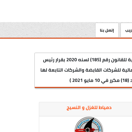
دريب
إتصل بنا
يتم النشر بهدف الإفصاح وقواعد الحوكمة والادارة الرشيدة وتنفيذاً للمادة ( 77 مكرر 1 ) من اللائحة التنفيذية للقانون رقم (185) لسنه 2020 بقرار رئيس
والقوائم المالية للشركات القابضة والشركات التابعة لها
 )
دمياط للغزل و النسيج