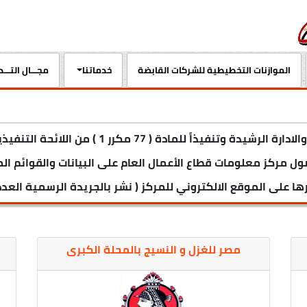
الموازنات التخطيطية للشركات القابضة
خدماتنا
مجـــال التـــ
ء رقم (948) لسنة 2021 بشأن حصول مركز معلومات قطاع الأعمال العام على البيانات 
موقع الالكتروني للمركز ( نشر بالجريدة الرسمية العدد (18) مكرر في 10 مايو 2021
مصر للغزل و النسيج بالمحلة الكبرى