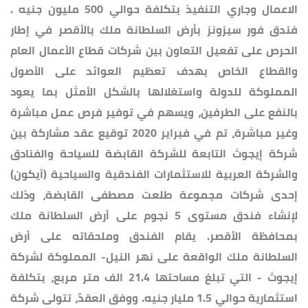
الاعمال وجاري التنفيذ بتكلفة حوالي 500 مليون جنيه .
فندق فور سيزونز بأرض السلطانة ملك بالأقصر في إطار
الحرص على تفعيل التعاون بين شركات قطاع الأعمال العام
والقطاع الخاص بهدف تعظيم العوائد على الأصول
المملوكة للدولة واستغلالها بالشكل الأمثل بما يعود
بالنفع على الطرفين، ويسهم في توفير فرص عمل مباشرة
وغير مباشرة، تم في فبراير 2020 توقيع عقد مشاركة بين
شركة إيجوث التابعة للشركة القابضة للسياحة والفنادق
والشركة العربية للاستثمارات الفندقية والسياحية (آيكون)
إحدى شركات مجموعة طلعت مصطفى القابضة، وذلك
لإنشاء فندق مستوى 5 نجوم على أرض السلطانة ملك
بمحافظة الأقصر. يقام الفندق وملحقاته على أرض
السلطانة ملك الواقعة على نهر النيل- المملوكة لشركة
إيجوث - التي تبلغ مساحتها 21.4 الف متر مربع، بتكلفة
استثمارية حوالي 1.5 مليار جنيه. ووفق العقدً، تتولى شركة