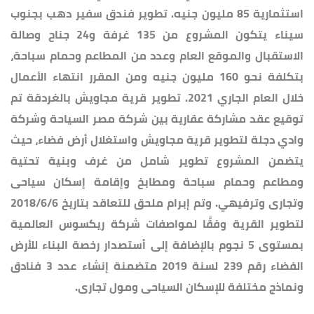
استثمارية 85 مليون جنيه. تطوير فندق سفير دهب بجنوب
سيناء يتكون المشروع من 135 غرفة و24 جناح وصالة
الاستقبال والموقع العام وعدد من المطاعم وحمام سباحة،
بتكلفة نحو 160 مليون جنيه ومن المقرر انتهاء الأعمال
خلال العام الجاري 2021. تطوير قرية مجاويش بالغردقة تم
توقيع عقد مشاركة عقارية بين شركة مصر السياحة وشركة
وادي دجلة لتطوير قرية مجاويش واستغلال أرض فضاء، حيث
يتضمن المشروع تطوير شامل من غرف وبنية تحتية
ومطاعم وحمام سباحة ومطابخ وإقامة إسكان سياحى
وتجارى وترفيهي. وتم إبرام ملحق للتعاقد بتاريخ 2018/6/6
لتطوير القرية وفقًا لمواصفات شركة ريكسوس العالمية
بمستوى 5 نجوم بالإضافة إلى أستصدار رخصة البناء للأرض
الفضاء رقم 239 لسنة 2019 متضمنة إنشاء عدد 3 فنادق
ونماذج مختلفة للإسكان السياحى ومول تجارى.