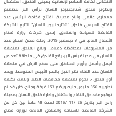
الانشائى لكافة العناصرالإنشائية بمبنى الفندق. استكمال
وتطوير فندق شتايجنبرجر اللسان برأس البر بتصميم
معماري عالمي وأيادٍ مصرية، افتتح فخامة الرئيس عبد
الفتاح السيسي فندق "شتايجنبرجر اللسان" التابع للشركة
القابضة للسياحة والفنادق، إحدى شركات وزارة قطاع
الأعمال العام، في 3 ديسمبر 2019، وذلك ضمن افتتاح عدد
من المشروعات بمحافظة دمياط.. ويقع الفندق بمنطقة
اللسان في مدينة رأس البر. يقع الفندق في منطقة تعد من
أجمل وأجمل وأروع المناطق على سطح الأرض في منطقة
اللسان عند التقاء نهر النيل بالبحر الأبيض المتوسط. ويعد
أول فندق 5 نجوم بمنطقة محافظات الدلتا، وبلغت تكلفة
تطويره 350 مليون جنيه ويضم 153 غرفة وجناح. كان قد تم
توقيع عقد حق انتفاع واستغلال وادارة فندق اللسان بمدينة
راس البر بتاريخ 25 /11 /2015 لمدة 49 عامأ بين كل من
الشركة القابضة للسياحة والفنادق التابعة لوزارة قطاع