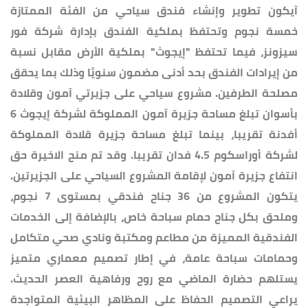
آيكون تطوير وإنشاء فندق سياحي من الفئة الممتازة
خمسة نجوم وتحتفظ بملكية الفندق بإدارة شركة فور
سيزونز، فيما تحتفظ "إيجوث" بملكية الأرض مقابل نسبة
من إيرادات الفندق بحد أدنى مضمون سنويًا وذلك بما يحقق
مصلحة الطرفين. مشروع سياحي على جزيرتي آمون وقلادة
بأسوان تبلغ مساحة جزيرة آمون المملوكة لشركة إيجوث 6
أفدنة تقريبا، بينما تبلغ مساحة جزيرة قلادة المملوكة
لشركة أوراسكوم 4.5 فدان تقريبا. وقد تم منح الاخيرة حق
انتفاع جزيرة آمون لإقامة المشروع السياحي على الجزيرتين.
يتكون المشروع من 36 جناح فندقي بمستوى 7 نجوم،
وملحق بكل جناح حمام سباحة خاص، بالإضافة إلى الخدمات
الفندقية المميزة من مطاعم ومكتبة ونادي صحي متكامل
وحمامات سباحة عامة، في إطار تصميم معماري متميز
يستلهم حضارة الماضي مع روح ورفاهية العصر الحديث.
يراعي التصميم الحفاظ على المظاهر البيئية المتواجدة