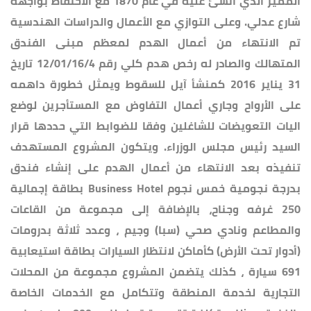
المميز الذي أنشئ عليه في عام 1870 مع الاحتفاظ بواجهة
شارع عدلي. وعلى التوازي مع الأعمال والدراسات الهندسية
تم الانتهاء من أعمال الهدم لمعظم مبنى الفندق
المتهالك والصادر له رخص هدم كلي رقم 12/01/16/4 تاريخ
31 يناير 2016 كمنشأ آيل للسقوط ويمثل خطورة داهمه
على الأرواح وجاري أعمال التفاوض مع المستأجرين لوضع
اليات التعويضات للشاغلين وفقا للضوابط التي حددها قرار
السيد رئيس مجلس الوزراء. ويتكون المشروع المستهدف
تنفيذه بعد الانتهاء من أعمال الهدم على إنشاء فندق
بدرجة نجومية خمس نجوم Business Hotel بطاقة إجمالية
250 غرفه وجناح، بالإضافة إلى مجموعة من القاعات
والمطاعم ونادي صحي (سبا) وجيم ، وعدد ثلاثة بدرومات
(أدوار تحت الأرض) كأماكن لانتظار السيارات بطاقة استيعابية
691 سيارة ، كذلك يتضمن المشروع مجموعة من المحلات
التجارية لخدمة المنطقة وتتكامل مع الخدمات الخاصة