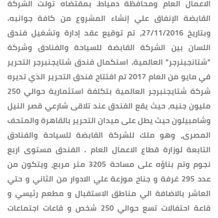
الاعمال العام ومحافظة دمياط. بمقتضاه تولت الشركة
القابضة الإنفاق علي إنشاء المشروع من كافة جوانبه.
وبتاريخ 27/11/2016، تم توقيع عقد إدارة وتشغيل فندق
اللسان بين الشركة القابضة للسياحة والفنادق وشركة
"شتانجبنرجر" العالمية. استكمال فندق شتايجنبرجر التحرير
في مايو من العام 2017 تم افتتاح فندق التحرير الذي تديره
شركة شتايجنبرجر العالمية بتكلفة استثمارية حوالي 250
مليون جنيه، حيث يقع الفندق عند تلاقى شارعي قصر النيل
وشامبيلون حيث يطل على ميدان التحرير بالقاهرة والمتحف
المصرى، وهو ملك للشركة القابضة للسياحة والفنادق
التابعة لوزارة قطاع الاعمال العام . الفندق مستوى اربع
نجوم وتم بناؤه على مساحة 3205 متر مربع، ويتكون من
عدد 295 غرفة و جناح موزعة علي الادوار من الثاني و حتي
العاشر بالاضافة الي مناطق الاستقبال و مطعم رئيسي و
قاعة احتفالات تسع حوالي 250 شخص و قاعات اجتماعات