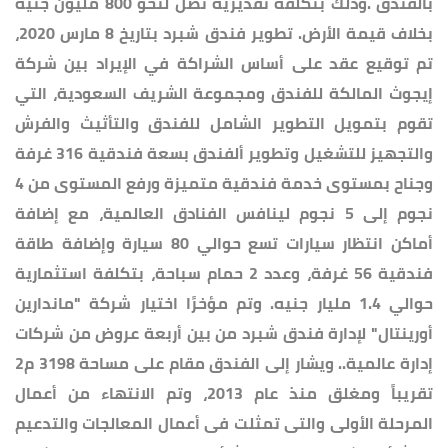
بالفندق .وذلك بتكلفة تقديرية تصل لنحو 800 مليون جنيه
بخلاف قيمة الأرض. تطوير فندق شبرد بتاريخ 8 مارس 2020،
تم توقيع عقد على أساس الشراكة في الإيراد بين شركة
إيجوث المالكة للفندق ومجموعة الشريف السعودية، التي
تقوم بتمويل التطوير الشامل للفندق والتأثيث والفرش
والتجهيز للتشغيل وتطوير ألفندق بسعة فندقية 316 غرفة
وجناح بمستوى خدمة فندقية متميزة ورفع المستوى من 4
نجوم إلى 5 نجوم لينافس الفنادق العالمية، مع إضافة
أماكن انتظار سيارات تسع حوالي 80 سيارة وإضافة طاقة
فندقية 56 غرفة، وعدد 2 حمام سباحة، بتكلفة استثمارية
حوالي 1.4 مليار جنيه. وتم مؤخرًا اختيار شركة "ماندارين
أورينتال" لإدارة فندق شبرد من بين أربعة عروض من شركات
إدارة عالمية.. ويشار إلى الفندق مقام على مساحة 3198 م2
تقريباً ومغلق منذ عام 2013، وتم الانتهاء من أعمال
المرحلة الأولى والتى تمثلت فى أعمال المعالجات والتدعيم