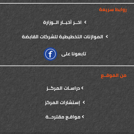
روابط سريعة
اخــر أخبــار الــوزارة
الموازنات التخطيطية للشركات القابضة
تابعونا على
من الموقــع
دراسـات المركــز
إستشارات المركز
مواقـع مقترحــة