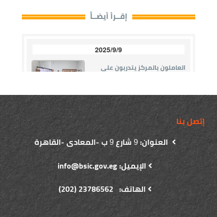
إتصل بنا
العنوان:
شارع
ب -المعادى -القاهرة
9
9
الإيميل: info@bsic.gov.eg
الهاتف: 23786562 (202)