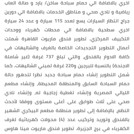
اخري بالاضافة الي حمام سباحة ساخن/ بارد و صالة العاب
رياضية و نادي صحي و مناطق الخدمات بالاضافة الي دورين
جراج انتظار السيارات يسع لعدد 115 سيارة و عدد 24 سيارة
اخري سطحية بالاضافة الي محطات كهرباء ووحدات
التكييف المركزي. تطوير فندق ماريوت القاهرة شملت
أعمال التطوير التجديدات الخاصة بالغرف والشاليهات في
كافة الادوار بالفندق، والتي تبلغ 737 غرفة (غير شاملة
الاجنحة) بالنسبة للبرجين و220 غرفة لمبني الشاليهات. كما
شمل التطوير إنشاء حمام سباحة جديد نظرا لتدهور حالة
حمام السباحة السابق والمنطقة المحيطة، وإنشاء مطعم
الليالي المصرية وإنشاء تغطية زجاجية له، وإنشاء نادي
صحي على ثلاث طوابق على أعلى مستوى ووفقا لأحدث
النظم، بالإضافة إلى تطوير منطقة مطعم البيكري الشهير
بالفندق وتوريد وتركيب عدد (4) محولات كهربائية لغرف
الكهرباء في برج الجزيرة. تطوير فندق ماريوت مينا هاوس