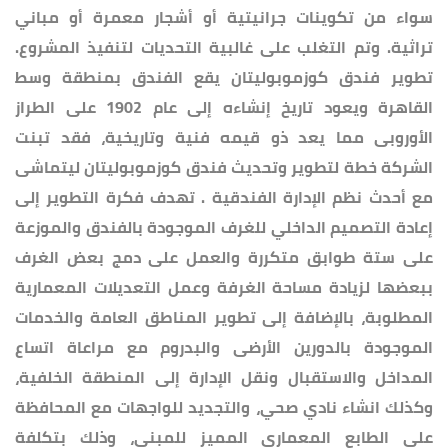
سواء من تكوينات جرانيتية أو أشجار معمرة أو مباني
تراثية. وتم التغلب على غالبية التحديات لتنفيذ المشروع.
تطوير فندق كوزموبوليتان يقع الفندق بمنطقة وسط
القاهرة ويعود تاريخ إنشاءه إلى عام 1902 على الطراز
الأوروبى مما يعد ذو قيمه فنية وتاريخية، فقد تبنت
الشركة خطة لتطوير وتحديث فندق كوزموبوليتان ليتماشى
مع أحدث نظم الإدارة الفندقية . تهدف فكرة التطوير إلى
إعادة التصميم الداخلي للغرف الموجودة بالفندق والموزعة
على ستة طوابق متكررة والعمل على دمج بعض الغرف
ببعضها لزيادة مساحة الغرفة وعمل التعديلات المعمارية
المطلوبة، بالإضافة إلى تطوير المناطق العامة والخدمات
الموجودة بالدورين الأرضى والبدروم مع مراعاة اتساع
المداخل والاستقبال ونقل الإدارة إلى المنطقة الخلفية،
وكذلك انشاء نادي صحي، والتجديد للواجهات مع المحافظة
على الطابع المعماري المميز للمبني، وذلك بتكلفة