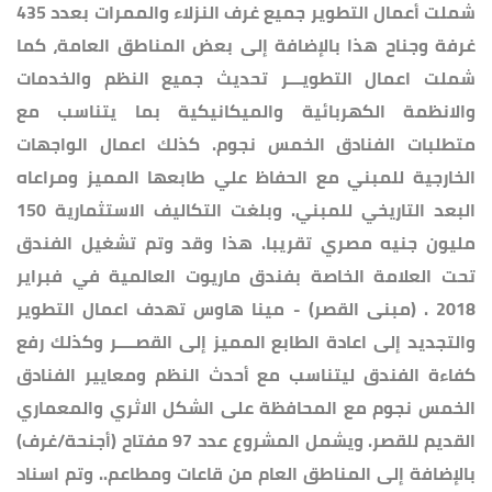
شملت أعمال التطوير جميع غرف النزلاء والممرات بعدد 435
غرفة وجناح هذا بالإضافة إلى بعض المناطق العامة، كما
شملت اعمال التطويـــر تحديث جميع النظم والخدمات
والانظمة الكهربائية والميكانيكية بما يتناسب مع
متطلبات الفنادق الخمس نجوم. كذلك اعمال الواجهات
الخارجية للمبني مع الحفاظ علي طابعها المميز ومراعاه
البعد التاريخي للمبني. وبلغت التكاليف الاستثمارية 150
مليون جنيه مصري تقريبا. هذا وقد وتم تشغيل الفندق
تحت العلامة الخاصة بفندق ماريوت العالمية في فبراير
2018 . (مبنى القصر) - مينا هاوس تهدف اعمال التطوير
والتجديد إلى اعادة الطابع المميز إلى القصــــر وكذلك رفع
كفاءة الفندق ليتناسب مع أحدث النظم ومعايير الفنادق
الخمس نجوم مع المحافظة على الشكل الاثري والمعماري
القديم للقصر. ويشمل المشروع عدد 97 مفتاح (أجنحة/غرف)
بالإضافة إلى المناطق العام من قاعات ومطاعم.. وتم اسناد