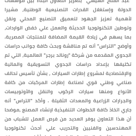
"عبد الفتاح السيسي" بتعزيز التعاون البناء بين مؤسسات
الدولة وإستغلال القدرات التصنيعية الوطنية, مشيرا
لأهمية تعزيز الجهود لتعميق التصنيع المحلي ونقل
وتوطين التكنولوجيا الحديثة والعمل علي خفض الواردات،
بما يسهم في زيادة القيمة المضافة للمنتجات المصرية.
وأوضح "التراس" أنه تم مناقشة وبحث كافة جوانب دراسات
الجدوي المقدمه من شركة "رونالد برجر" العالمية, التي تم
تكليفها بإعداد دراسات الجدوي التسويقية والمالية
والإقتصادية لمشروع إطارات السيارات , بشأن تأسيس تحالف
صناعي وطني قوي لصناعة إطارات المركبات من كافة
الأنواع ومنها سيارات الركوب والنقل والأوتوبيسات
والجرارات الزراعية والمعدات الثقيلة . وأكد "التراس" أنه
جاري اتخاذ كافة الخطوات التنفيذية لإنشاء المصنع ,موضحا
أن هذا التعاون يوفر العديد من فرص العمل للشباب من
المهندسين والفنيين والتدريب علي أحدث تكنولوجيا