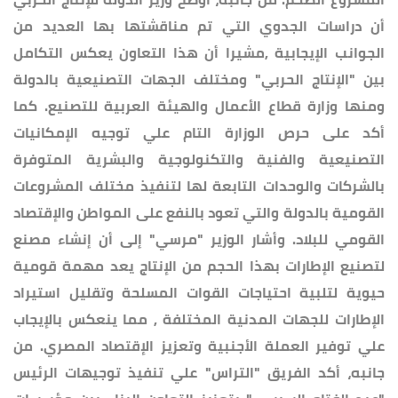
أن دراسات الجدوي التي تم مناقشتها بها العديد من
الجوانب الإيجابية ,مشيرا أن هذا التعاون يعكس التكامل
بين "الإنتاج الحربي" ومختلف الجهات التصنيعية بالدولة
ومنها وزارة قطاع الأعمال والهيئة العربية للتصنيع. كما
أكد على حرص الوزارة التام علي توجيه الإمكانيات
التصنيعية والفنية والتكنولوجية والبشرية المتوفرة
بالشركات والوحدات التابعة لها لتنفيذ مختلف المشروعات
القومية بالدولة والتي تعود بالنفع على المواطن والإقتصاد
القومي للبلاد. وأشار الوزير "مرسي" إلى أن إنشاء مصنع
لتصنيع الإطارات بهذا الحجم من الإنتاج يعد مهمة قومية
حيوية لتلبية احتياجات القوات المسلحة وتقليل استيراد
الإطارات للجهات المدنية المختلفة , مما ينعكس بالإيجاب
علي توفير العملة الأجنبية وتعزيز الإقتصاد المصري. من
جانبه، أكد الفريق "التراس" علي تنفيذ توجيهات الرئيس