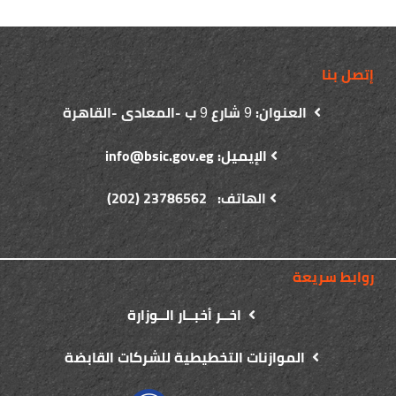
إتصل بنا
العنوان:
شارع
ب -المعادى -القاهرة
9
9
الإيميل: info@bsic.gov.eg
الهاتف: 23786562 (202)
روابط سريعة
اخــر أخبــار الــوزارة
الموازنات التخطيطية للشركات القابضة