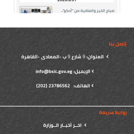
إتصل بنا
العنوان:
شارع
ب -المعادى -القاهرة
9
9
الإيميل: info@bsic.gov.eg
الهاتف: 23786562 (202)
روابط سريعة
اخــر أخبــار الــوزارة