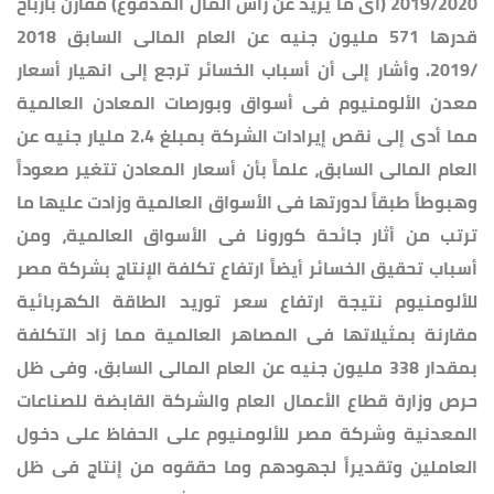
2019/2020 (أى ما يزيد عن رأس المال المدفوع) مقارن بأرباح
قدرها 571 مليون جنيه عن العام المالى السابق 2018
/2019. وأشار إلى أن أسباب الخسائر ترجع إلى انهيار أسعار
معدن الألومنيوم فى أسواق وبورصات المعادن العالمية
مما أدى إلى نقص إيرادات الشركة بمبلغ 2.4 مليار جنيه عن
العام المالى السابق، علماً بأن أسعار المعادن تتغير صعوداً
وهبوطاً طبقاً لدورتها فى الأسواق العالمية وزادت عليها ما
ترتب من أثار جائحة كورونا فى الأسواق العالمية، ومن
أسباب تحقيق الخسائر أيضاً ارتفاع تكلفة الإنتاج بشركة مصر
للألومنيوم نتيجة ارتفاع سعر توريد الطاقة الكهربائية
مقارنة بمثيلاتها فى المصاهر العالمية مما زاد التكلفة
بمقدار 338 مليون جنيه عن العام المالى السابق. وفى ظل
حرص وزارة قطاع الأعمال العام والشركة القابضة للصناعات
المعدنية وشركة مصر للألومنيوم على الحفاظ على دخول
العاملين وتقديراً لجهودهم وما حققوه من إنتاج فى ظل