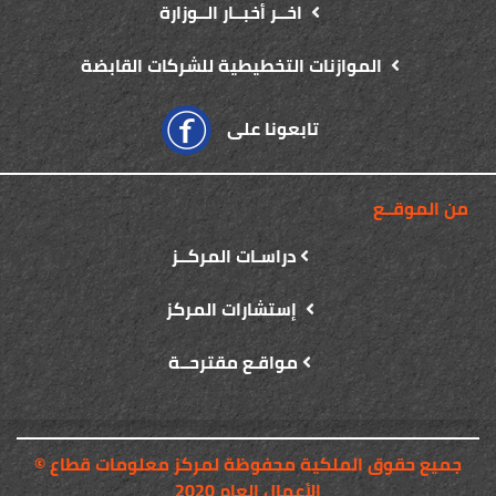
اخــر أخبــار الــوزارة
الموازنات التخطيطية للشركات القابضة
تابعونا على
من الموقــع
دراسـات المركــز
إستشارات المركز
مواقـع مقترحــة
© جميع حقوق الملكية محفوظة لمركز معلومات قطاع
الأعمال العام 2020