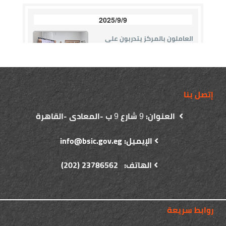
إتصل بنا
العنوان:
شارع
ب -المعادى -القاهرة
9
9
الإيميل: info@bsic.gov.eg
الهاتف: 23786562 (202)
روابط سريعة