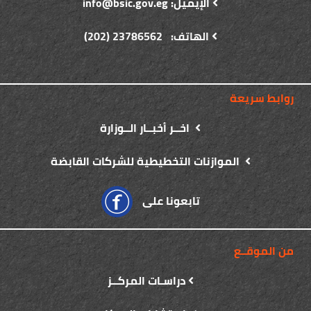
الإيميل: info@bsic.gov.eg
الهاتف: 23786562 (202)
روابط سريعة
اخــر أخبــار الــوزارة
الموازنات التخطيطية للشركات القابضة
تابعونا على
من الموقــع
دراسـات المركــز