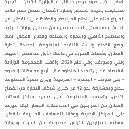
العام – في ضوء توصيات اللجنة الوزارية للقطن – تجربة
لمنظومة جديدة لاستلام وتجارة الأقطان، تضمن سعر ملائم
للمزراع قائم على نظام المزايدة، والحفاظ على الأقطان من
التلوث. وتم تشكيل لجنة تنفيذية من ممثلى وزارات الزراعة
واستصلاح الأراضي والتجارة والصناعة وقطاع الأعمال العام
لوضع الخطة وآليات التنفيذ للمنظومة الجديدة لتجارة
الأقطان. وشملت التجربة في عامها الأول محافظتي الفيوم
وبني وسويف. وفي عام 2020، وافقت المجموعة الوزارية
الاقتصادية على تنفيذ المنظومة فى أربع محافظات (الفيوم
– بنى سويف – البحيرة – الشرقية). وجرى تنفيذ المنظومة
بنجاح وبمشاركة نحو 12 من كبرى شركات التجارة من القطاع
الخاص. وتعتمد المنظومة على تحديد مراكز لاستلام
الأقطان من المزارعين في المحافظات المشار إليها موزعة
على المراكز الإدارية ووفقا للمساحات المنزرعة بالقطن،
وتسليم المزارعين أكياس مصنوعة من الجوت ودوبارة