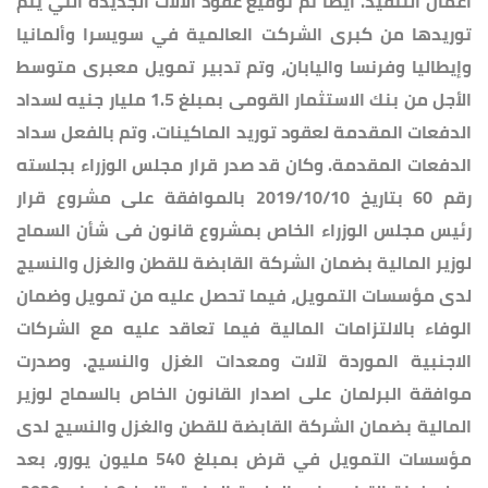
أعمال التنفيذ. أيضًا تم توقيع عقود الآلات الجديدة التي يتم
توريدها من كبرى الشركت العالمية في سويسرا وألمانيا
وإيطاليا وفرنسا واليابان، وتم تدبير تمويل معبرى متوسط
الأجل من بنك الاستثمار القومى بمبلغ 1.5 مليار جنيه لسداد
الدفعات المقدمة لعقود توريد الماكينات. وتم بالفعل سداد
الدفعات المقدمة. وكان قد صدر قرار مجلس الوزراء بجلسته
رقم 60 بتاريخ 2019/10/10 بالموافقة على مشروع قرار
رئيس مجلس الوزراء الخاص بمشروع قانون فى شأن السماح
لوزير المالية بضمان الشركة القابضة للقطن والغزل والنسيج
لدى مؤسسات التمويل، فيما تحصل عليه من تمويل وضمان
الوفاء بالالتزامات المالية فيما تعاقد عليه مع الشركات
الاجنبية الموردة لآلات ومعدات الغزل والنسيج. وصدرت
موافقة البرلمان على اصدار القانون الخاص بالسماح لوزير
المالية بضمان الشركة القابضة للقطن والغزل والنسيج لدى
مؤسسات التمويل في قرض بمبلغ 540 مليون يورو، بعد