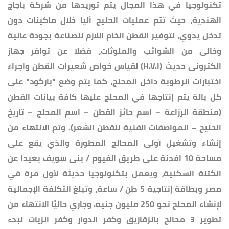
تكنولوجيا في هذا المجال يتم توريدها من شركة باجاج
الهندية، حيث تتم عمليات الحليج آليا خلال ماكينات دون
تدخل يدوي، لتوفير القطن الخام اللازم للصناعة بجودة عالية
وخالى من الشوائب والملوثات، فضلا عن توافر جهاز
الكترونى حديث (H.V.I) لقياس خواص شعيرات القطن واجراء
اختبارات الرطوبة داخل المحلج، كما يتم وضع "باركود" على
كل بالة يتم إنتاجها في المحلج عليها كافة بيانات القطن
(منطقة الرزاعة – اسم حائز القطن – اسم المحلج – تاريخ
الحليج – المواصفات الفنية للقطن الشعر). وتم الانتهاء من
إنشاء وتشغيل أولى المحالج المطورة والذي يقع على
مساحة 10 افدنة على طريق الفيوم / بنى سويف بعيدا عن
الكتلة السكنية، ويعمل بتكنولوجيا حديثة لأول مرة في
مصر وبطاقة إنتاجية 5 طن / ساعة، وتبلغ التكلفة الإجمالية
لإنشاء المحلج نحو 250 مليون جنيه. وجاري حاليًا الانتهاء من
تطوير 3 محالج بالزقازيق وكفر الدوار وكفر الزيات لبدء