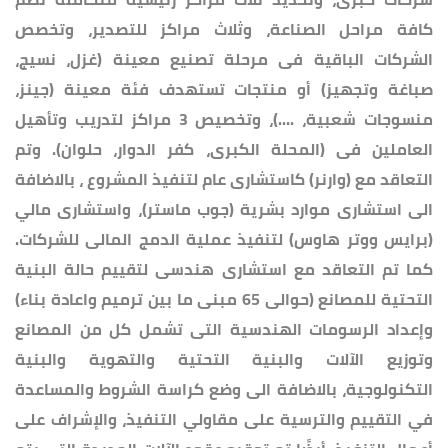
كافة مراحل الصناعة، وثلاث مراكز للتصدير، وتخصص
الشركات الباقية فى مرحلة تصنيع معينة (غزل، نسيج،
صباغة وتجهيز) أو منتجات تستهدف فئة معينة (جينز،
منسوجات شعبية، ....)، وتخصيص 3 مراكز لتدريب وتأهيل
العاملين فى (المحلة الكبرى، كفر الدوار، حلوان). وتم
التعاقد مع (وارنر) كاستشارى عام لتنفيذ المشروع ، بالاضافة
الى استشارى موارد بشرية (جوب ماستر)، واستشارى مالي
(برايس ووتر هاوس) لتنفيذ عملية الدمج المالى للشركات.
كما تم التعاقد مع استشارى هندسى لتقييم حالة البنية
التحتية للمصانع (حوالى 65 مبنى ما بين ترميم واعادة بناء)
وإعداد الرسومات الهندسية التى تشمل كل من المصانع
وتوزيع الآلات والبنية التحتية والتهوية والبنية
التكنولوجية، بالاضافة الى وضع كراسة الشروط والمساعدة
في التقييم والترسية على مقاولي التنفيذ، والإشراف على