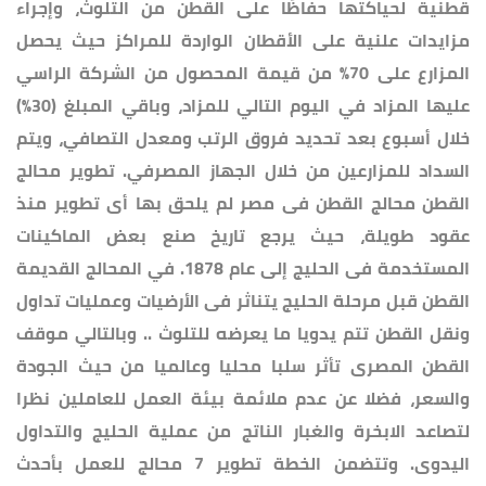
قطنية لحياكتها حفاظًا على القطن من التلوث، وإجراء
مزايدات علنية على الأقطان الواردة للمراكز حيث يحصل
المزارع على 70% من قيمة المحصول من الشركة الراسي
عليها المزاد في اليوم التالي للمزاد، وباقي المبلغ (30%)
خلال أسبوع بعد تحديد فروق الرتب ومعدل التصافي، ويتم
السداد للمزارعين من خلال الجهاز المصرفي. تطوير محالج
القطن محالج القطن فى مصر لم يلحق بها أى تطوير منذ
عقود طويلة، حيث يرجع تاريخ صنع بعض الماكينات
المستخدمة فى الحليج إلى عام 1878. في المحالج القديمة
القطن قبل مرحلة الحليج يتناثر فى الأرضيات وعمليات تداول
ونقل القطن تتم يدويا ما يعرضه للتلوث .. وبالتالي موقف
القطن المصرى تأثر سلبا محليا وعالميا من حيث الجودة
والسعر، فضلا عن عدم ملائمة بيئة العمل للعاملين نظرا
لتصاعد الابخرة والغبار الناتج من عملية الحليج والتداول
اليدوى. وتتضمن الخطة تطوير 7 محالج للعمل بأحدث