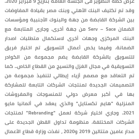
عرض خطة التطوير فى الجلسة العامة بتاريخ 9 فبراير 2020.
وقد تم تكليف البنك الأهلي وبنك مصر بقيادة المفاوضات
بين الشركة القابضة من جهة والبنوك الأجنبية ومؤسسات
الضمان Serv – Sace من جهة أخرى. وجارى المتابعة مع
البنك المركزى وجهات أخرى لاستكمال متطلبات اصدار
الضمانة. وفيما يخص أعمال التسويق، تم اختيار فريق
للتسويق بالشركة القابضة يضم مجموعة من الكوادر
التسويقية في مجال الغزل والنسيج من القطاع الخاص.. كما
تم التعاقد مع مصمم أزياء إيطالي لتنفيذ مجموعة من
التصميمات الجديدة لمنتجات الشركات التابعة للمشاركة
بها في أكبر معرض دولي للمنسوجات والمفروشات
المنزلية "هايم تكستايل" والذي يعقد في ألمانيا مايو
2021. وجاري اختيار شركة لعمل "Rebranding" لمنتجات
الشركات المختلفة. منظومة تداول القطن الجديدة على
مدار عامين متتالين 2019 و2020 ، نفذت وزارة قطاع الأعمال