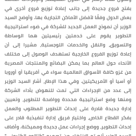
بفتح فروع جديدة إلى جانب إعادة توزيع فروع أخرى في
بعض الدول وفقًا لأفضل الأماكن التجارية بها. وأوضح السيد
الوزير أن نموذج العمل الجديد للشركة في ضوء استراتيجية
التطوير يقوم على خدمتين رئيسيتين هما الوساطة
والتسويق، والنقل والخدمات اللوجستية، مشيرا إلى أن
إعادة توزيع الفروع الخارجية تستهدف الوصول إلى مختلف
الأنحاء حول العالم بما يمكن البضائع والمنتجات المصرية
من غزو كافة الأسواق العالمية سواء في أفريقيا أو أوروبا
أو آسيا أو الأمريكيتين. وفي هذا الإطار، أشار السيد الوزير
إلى عدد من الإجراءات التي تمت للنهوض بأداء الشركة
ومنها وضع استراتيجية محددة وواضحة للتطوير، وتعيين
إدارة جديدة قادرة على إحداث التطوير المطلوب والعمل
بفكر القطاع الخاص، واختيار فريق إدارة تنفيذية قادر على
إحداث التطوير، ووضع إجراءات عمل جديدة ومميكنة. وأضاف
السيد الوزير أنه تم الانتهاء من تصميم "كتالوج إلكتروني"