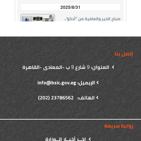
إتصل بنا
العنوان:
شارع
ب -المعادى -القاهرة
9
9
الإيميل: info@bsic.gov.eg
الهاتف: 23786562 (202)
روابط سريعة
اخــر أخبــار الــوزارة