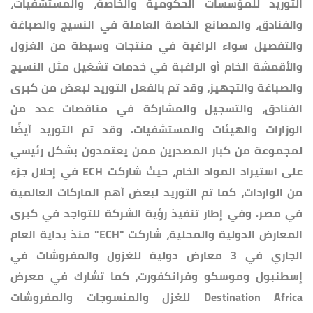
التوريد للمؤسسات الحكومية والخاصة، والمستشفيات،
والفنادق، والمصانع الخاصة العاملة في النسيج والصباغة
والتفصيل سواء الراغبة في منتجات وسيطة من الغزول
والأقمشة الخام أو الراغبة في خدمات تشغيل مثل النسيج
والصباغة والتجهيز، وقد تم بالفعل التوريد لبعض من كبرى
الفنادق، والتسجيل والمشاركة في مناقصات عدد من
الوزارات والهيئات والمستشفيات. وقد تم التوريد أيضًا
لمجموعة من كبار المصدرين ممن يعتمدون بشكل رئيسي
على استيراد المواد الخام، حيث شاركت ECH في إحلال جزء
من الواردات، كما تم التوريد لبعض أهم الماركات العالمية
في مصر. وفي إطار تنفيذ رؤية الشركة للتواجد في كبرى
المعارض الدولية والمحلية، شاركت "ECH" منذ بداية العام
الجاري في 3 معارض دولية للغزول والمفروشات في
إسطنبول وموسكو وفرانكفورت، كما تشارك في معرض
Destination Africa للغزل والمنسوجات والمفروشات