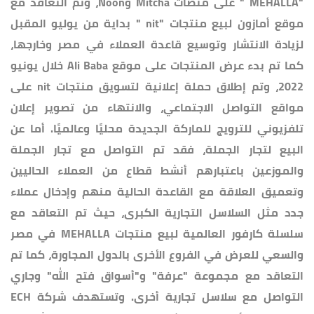
"MEHALLA " على منصات Mitcha وNoon، وتم التعاقد مع
موقع أمازون لبيع منتجات "nit " بداية من يوليو المقبل
لزيادة الانتشار وتوسيع قاعدة العملاء في مصر وخارجها،
كما تم بدء عرض المنتجات على موقع Ali Baba خلال يونيو
2022، وتم إطلاق حملة إعلانية لتسويق منتجات nit على
مواقع التواصل الاجتماعي، والانتهاء من تصوير إعلان
تلفزيوني للترويج للماركة الجديدة محليًا وعالميًا. أما عن
البيع لتجار الجملة، فقد تم التواصل مع تجار الجملة
والموزعين باعتبارهم أنشط قطاع من العملاء الحاليين
وتعميق العلاقة مع القاعدة الحالية منهم وإدخال عملاء
جدد مثل السلاسل التجارية الكبرى، حيث تم التعاقد مع
سلسلة كارفور العالمية لبيع منتجات MEHALLA في مصر
والسعي للعرض في الفروع الأخرى بالدول المجاورة، كما تم
التعاقد مع مجموعة "عرفة" و"أسواق فتح الله" وجاري
التواصل مع سلاسل تجارية أخرى. وتستهدف شركة ECH