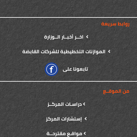
روابط سريعة
اخــر أخبــار الــوزارة
الموازنات التخطيطية للشركات القابضة
تابعونا على
من الموقــع
دراسـات المركــز
إستشارات المركز
مواقـع مقترحــة