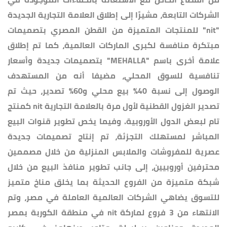
الشركات التابعة، مشيرًا إلى إطلاق العلامة التجارية الجديدة
"nit" للمنتجات المتميزة من القطن المصري بتصميمات
مبتكرة منافسة لكبرى الماركات العالمية، كما تم إطلاق
علامة أخرى باسم "MEHALLA" بتصميمات جديدة وأسعار
تنافسية للسوق المحلي، مضيفا أنه من المستهدف
الوصول إلى نسبة 40% بيع محلي و60% تصدير، حيث تم
تصدير الغزول القطنية لأول مرة بالعلامة التجارية nit كمنتج
تام لبعض الدول الأوروبية. وفيما يخص تطوير قنوات البيع
المباشر لمستهلك التجزئة، تم إنتاج تصميمات جديدة
عصرية للمفروشات والملابس المنزلية من خلال مصممين
محترفين أوروبيين، إلى جانب تطوير منافذ البيع من خلال
شبكة متميزة من الفروع الحديثة بما يخلق مناخ متميز
للتسوق يضاهي الشركات العالمية العاملة في مصر، وتم
الانتهاء من 3 فروع لماركة nit في منطقة الكوربة بمصر