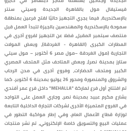
الجديدة وجناحين بسلسلة متاجر دبنهامز في كايرو
فيستيفال مول بالقاهرة الجديدة وسيتي سنتر
بالإسكندرية، فيما يجري التجهيز حاليًا لفتح فرعين بمنطقة
سموحة بالإسكندرية والمهندسين بالجيزة لتبدأ العمل قبل
منتصف سبتمبر المقبل، فضلا عن التجهيز لفروع أخرى في
المطارات الكبرى (القاهرة - الغردقة)، وبعض المولات
التجارية (مول الغردقة –مول مصر 6 أكتوبر – مول سيتي
ستارز بمدينة نصر)، وبعض المتاحف مثل المتحف المصري
الكبير ومتحف الحضارات، وفروع أخرى في مدن الرحاب
والشروق والمنصورة ومحور 26 يوليو بمدينة 6 أكتوبر. كما
تم افتتاح أول فرع لماركة "MEHALLA" داخل فرع عمر أفندي
بشارع مكرم عبيد بمدينة نصر، وجاري العمل على التواجد
في الفروع المتميزة الأخرى لشركات التجارة الداخلية التابعة
لوزارة قطاع الأعمال العام. وفي إطار مواكبة التطور في
عمليات البيع والتسويق خاصة الإلكتروني، تم نشر منتجات