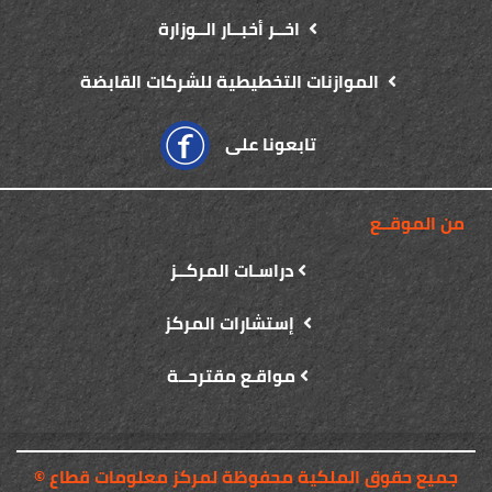
اخــر أخبــار الــوزارة
الموازنات التخطيطية للشركات القابضة
تابعونا على
من الموقــع
دراسـات المركــز
إستشارات المركز
مواقـع مقترحــة
© جميع حقوق الملكية محفوظة لمركز معلومات قطاع