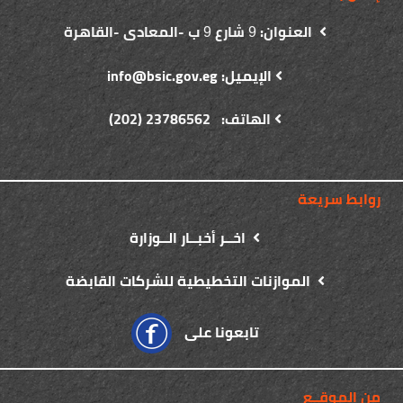
العنوان:
شارع
ب -المعادى -القاهرة
9
9
الإيميل: info@bsic.gov.eg
الهاتف: 23786562 (202)
روابط سريعة
اخــر أخبــار الــوزارة
الموازنات التخطيطية للشركات القابضة
تابعونا على
من الموقــع