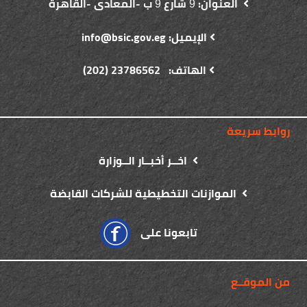
العنوان:
شارع
ب -المعادى -القاهرة
9
9
الإيميل: info@bsic.gov.eg
الهاتف: 23786562 (202)
روابط سريعة
اخــر أخبــار الــوزارة
الموازنات التخطيطية للشركات القابضة
تابعونا على
من الموقــع