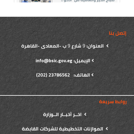
إتصل بنا
العنوان:
شارع
ب -المعادى -القاهرة
9
9
الإيميل: info@bsic.gov.eg
الهاتف: 23786562 (202)
روابط سريعة
اخــر أخبــار الــوزارة
الموازنات التخطيطية للشركات القابضة