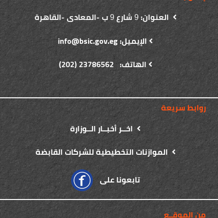
العنوان:
شارع
ب -المعادى -القاهرة
9
9
الإيميل: info@bsic.gov.eg
الهاتف: 23786562 (202)
روابط سريعة
اخــر أخبــار الــوزارة
الموازنات التخطيطية للشركات القابضة
تابعونا على
من الموقــع