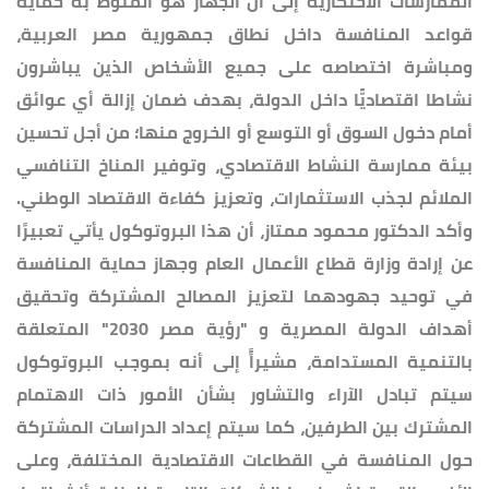
الممارسات الاحتكارية إلى أن الجهاز هو المنوط به حماية
قواعد المنافسة داخل نطاق جمهورية مصر العربية،
ومباشرة اختصاصه على جميع الأشخاص الذين يباشرون
نشاطا اقتصاديًّا داخل الدولة، بهدف ضمان إزالة أي عوائق
أمام دخول السوق أو التوسع أو الخروج منها؛ من أجل تحسين
بيئة ممارسة النشاط الاقتصادي، وتوفير المناخ التنافسي
الملائم لجذب الاستثمارات، وتعزيز كفاءة الاقتصاد الوطني.
وأكد الدكتور محمود ممتاز، أن هذا البروتوكول يأتي تعبيرًا
عن إرادة وزارة قطاع الأعمال العام وجهاز حماية المنافسة
في توحيد جهودهما لتعزيز المصالح المشتركة وتحقيق
أهداف الدولة المصرية و "رؤية مصر 2030" المتعلقة
بالتنمية المستدامة، مشيراًً إلى أنه بموجب البروتوكول
سيتم تبادل الآراء والتشاور بشأن الأمور ذات الاهتمام
المشترك بين الطرفين، كما سيتم إعداد الدراسات المشتركة
حول المنافسة في القطاعات الاقتصادية المختلفة، وعلى