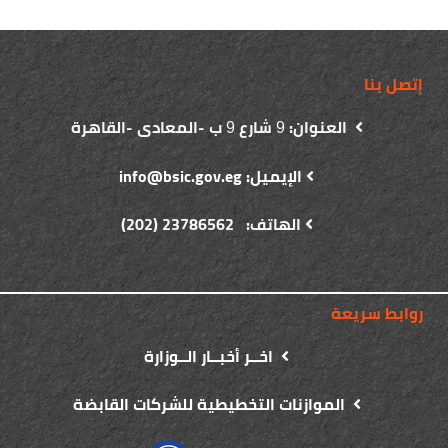
إتصل بنا
العنوان:
شارع
ب -المعادى -القاهرة
9
9
الإيميل: info@bsic.gov.eg
الهاتف: 23786562 (202)
روابط سريعة
اخــر أخبــار الــوزارة
الموازنات التخطيطية للشركات القابضة