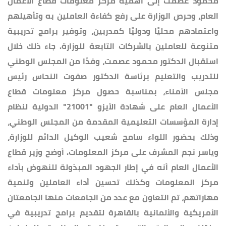
محمود عصمت إلى أهمية مركز معلومات قطاع الأعمال
العام، وحرص الوزارة على رفع كفاءة العاملين به وتأهيلهم
واعتمادهم محليًا ودوليًا كمدربين، وتوفير برامج تدريبية
متنوعة للعاملين بالشركات التابعة للوزارة. جاء ذلك خلال
استقبال الدكتور محمود عصمت، وفدًا من المجلس الوطني
للتدريب والتعليم برئاسة الدكتور صفوت النحاس رئيس
مجلس الأمناء، بمناسبة حصول مركز معلومات قطاع
الأعمال العام على شهادة الأيزو "21001" الدولية لنظام
إدارة المؤسسات التعليمية المقدمة من المجلس الوطني،
وذلك بحضور اللواء سامح شعيب الوكيل الدائم للوزارة،
وياسر نجم المشرف على مركز المعلومات. أوضح وزير قطاع
الأعمال العام أنه في إطار الجهود المبذولة للنهوض بأداء
مركز المعلومات وكذلك تحسين أداء العاملين وتنمية
مهاراتهم، تم التعاون مع عدد من الجامعات منها الجامعتان
الأمريكية والألمانية بالقاهرة لتقديم برامج تدريبية في