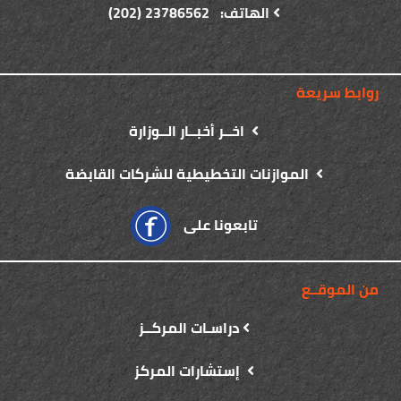
الهاتف: 23786562 (202)
روابط سريعة
اخــر أخبــار الــوزارة
الموازنات التخطيطية للشركات القابضة
تابعونا على
من الموقــع
دراسـات المركــز
إستشارات المركز