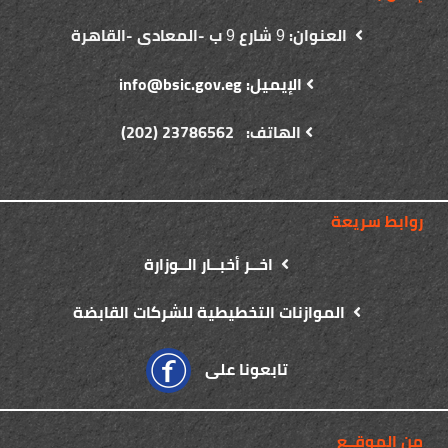
العنوان:
شارع
ب -المعادى -القاهرة
9
9
الإيميل: info@bsic.gov.eg
الهاتف: 23786562 (202)
روابط سريعة
اخــر أخبــار الــوزارة
الموازنات التخطيطية للشركات القابضة
تابعونا على
من الموقــع