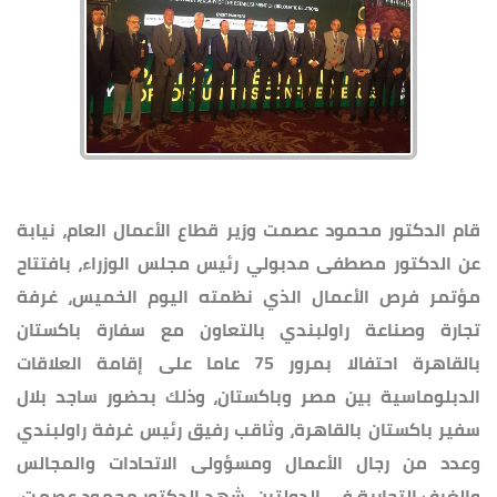
قام الدكتور محمود عصمت وزير قطاع الأعمال العام، نيابة
عن الدكتور مصطفى مدبولي رئيس مجلس الوزراء، بافتتاح
مؤتمر فرص الأعمال الذي نظمته اليوم الخميس، غرفة
تجارة وصناعة راولبندي بالتعاون مع سفارة باكستان
بالقاهرة احتفالا بمرور 75 عاما على إقامة العلاقات
الدبلوماسية بين مصر وباكستان، وذلك بحضور ساجد بلال
سفير باكستان بالقاهرة، وثاقب رفيق رئيس غرفة راولبندي
وعدد من رجال الأعمال ومسؤولى الاتحادات والمجالس
والغرف التجارية في الدولتين. شهد الدكتور محمود عصمت،