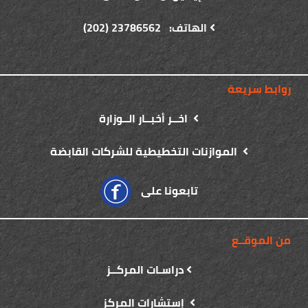
الهاتف: 23786562 (202)
روابط سريعة
اخــر أخبــار الــوزارة
الموازنات التخطيطية للشركات القابضة
تابعونا على
من الموقــع
دراسـات المركــز
إستشارات المركز