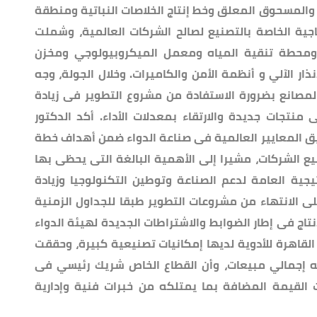
والمسحوق المعلق وخط إنتاج الخلاصات النباتية ومنطقة
اجية الخاصة بالتصنيع لصالح الشركات العالمية، وشملت
 ومحطة تنقية المياه ومعمل الميكروبيولوجي ومخزن
نذار الآلي و أنظمة الأمن والكاميرات. وخلال الجولة، وجه
مصانع بضرورة الاستفادة من مشروع التطوير فى زيادة
منتجات جديدة والارتقاء بمعدلات الأداء. أكد الدكتور
 المعايير العالمية فى صناعة الدواء ضمن أهداف خطة
ع الشركات، مشيرا إلى الأهمية البالغة التى يحظى بها
يجية العامة لدعم الصناعة وتوطين التكنولوجيا وزيادة
ى الانتهاء من مشروعات التطوير طبقا للجداول الزمنية
تاج فى إطار الضوابط والاشتراطات الجديدة لهيئة الدواء
لقاهرة للأدوية لديها إمكانيات تصنيعية كبيرة، وحققت
نيه إجمالي مبيعات، وأن القطاع الخاص شريك رئيسي فى
القيمة المضافة بما يمتلكه من خبرات فنية وإدارية