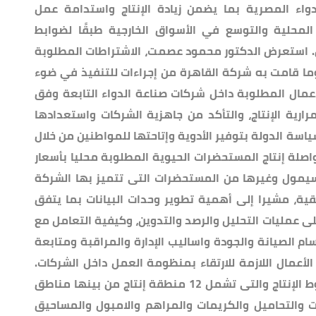
طات هيئة الدواء المصرية بما يضمن زيادة الإنتاج واستدامة عمل
المحلية والتوسع في الأسواق الخارجية طبقًا لضوابط
ل. استعرض الدكتور محمود عصمت، الاشتراطات المطلوبة
ما قامت به شركة القاهرة من إجراءات للتنفيذ في ضوء
أعمال المطلوبة داخل شركات صناعة الدواء التابعة وفق
ارية الإنتاج، والتأكد من جاهزية الشركات واستعدادها
ياسة الدولة بتوفير الأدوية وإتاحتها للمواطنين من خلال
صلة إنتاج المستحضرات الحيوية المطلوبة محليا بأسعار
سيمول وغيرها من المستحضرات التى تتميز بها الشركة
 دول عربية وإفريقية، مشيرا إلى أهمية تطوير وحدات البيانات بما يتفق
لى عمليات التحليل والرصد والتدوين، وكيفية التعامل مع
سام الصيانة والجودة واساليب الإدارة والمراقبة ومتابعة
الأعمال اللازمة للارتقاء بمنظومة العمل داخل الشركات.
تفقد الدكتور عصمت مصانع الشركة وخطوط الإنتاج والتى تشمل 12 منطقة إنتاج من بينها مناطق
ات والتحاميل والكريمات والمراهم والامبول والمساحيق