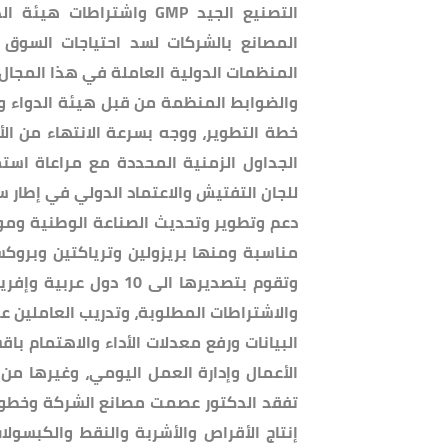
التصنيع الجيد GMP واشترا
المصانع بالشركات لسد احتياجات السوق 
المنظمات الدولية العاملة في هذا المجا
والضوابط المنظمة من قبل هيئة الدواء و
خطة التطوير، ووجه بسرعة الانتهاء من ال
الجداول الزمنية المحددة مع مراعاة استمر
للجان التفتيش والاعتماد الدولي في إطار س
دعم وتطوير وتحديث الصناعة الوطنية وموا
مناسبة ومنها بريزولين وترياكتين وبروك
وتقوم بتصديرها الى 10
والاشتراطات المطلوبة، وتدريب العاملين ع
البيانات ورفع معدلات الأداء والاهتمام باق
الأعمال وإدارة العمل اليومي، وغيرها من 
إنتاج الأقراص والأشربة والنقط والكبسول