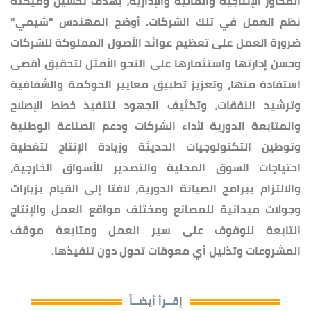
المحاور الإنتاجية والمالية والإدارية، بهدف تحسين وميكنة
نظم العمل في تلك الشركات. أوضح المهندس "شيمي"
ضرورة العمل على تعظيم عوائد الأصول المملوكة للشركات
وحسن إدارتها واستثمارها على النحو الأمثل لتحقيق أقصى
استفادة منها، وتعزيز تطبيق معايير الحوكمة والشفافية
وترشيد النفقات، وتكثيف الجهود لتنفيذ خطط الإصلاح
والمتابعة الدورية لأداء الشركات ودعم الصناعة الوطنية
وتوطين التكنولوجيات الحديثة وزيادة الإنتاج لتغطية
احتياجات السوق المحلية والتصدير للأسواق الخارجية،
والالتزام ببرامج الصيانة الدورية، لافتا إلى القيام بزيارات
وجولات ميدانية للمصانع ومختلف مواقع العمل والإنتاج
التابعة للوقوف على سير العمل ومتابعة موقف
المشروعات وتذليل أي معوقات تحول دون تنفيذها.