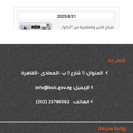
إتصل بنا
العنوان:
شارع
ب -المعادى -القاهرة
9
9
الإيميل: info@bsic.gov.eg
الهاتف: 23786562 (202)
روابط سريعة