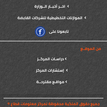
اخــر أخبــار الــوزارة
الموازنات التخطيطية للشركات القابضة
تابعونا على
من الموقــع
دراسـات المركــز
إستشارات المركز
مواقـع مقترحــة
© جميع حقوق الملكية محفوظة لمركز معلومات قطاع