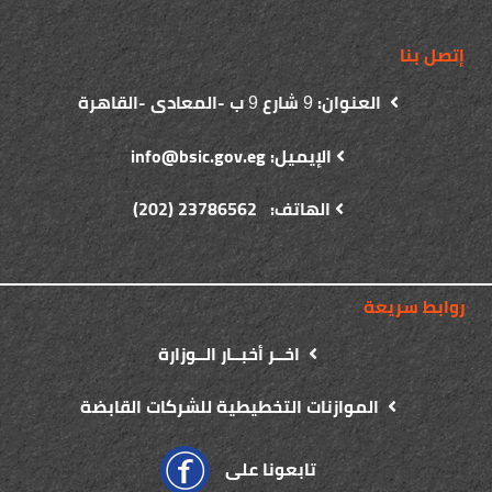
إتصل بنا
العنوان:
شارع
ب -المعادى -القاهرة
9
9
الإيميل: info@bsic.gov.eg
الهاتف: 23786562 (202)
روابط سريعة
اخــر أخبــار الــوزارة
الموازنات التخطيطية للشركات القابضة
تابعونا على