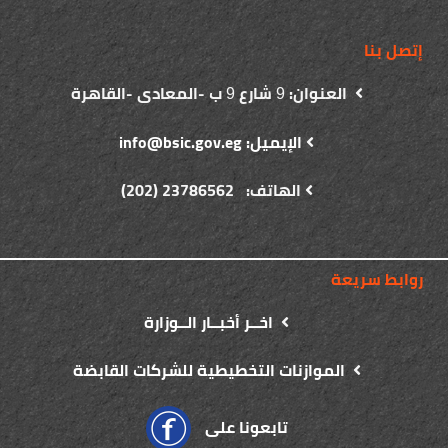
إتصل بنا
العنوان:
شارع
ب -المعادى -القاهرة
9
9
الإيميل: info@bsic.gov.eg
الهاتف: 23786562 (202)
روابط سريعة
اخــر أخبــار الــوزارة
الموازنات التخطيطية للشركات القابضة
تابعونا على