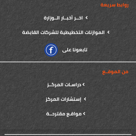
روابط سريعة
اخــر أخبــار الــوزارة
الموازنات التخطيطية للشركات القابضة
تابعونا على
من الموقــع
دراسـات المركــز
إستشارات المركز
مواقـع مقترحــة