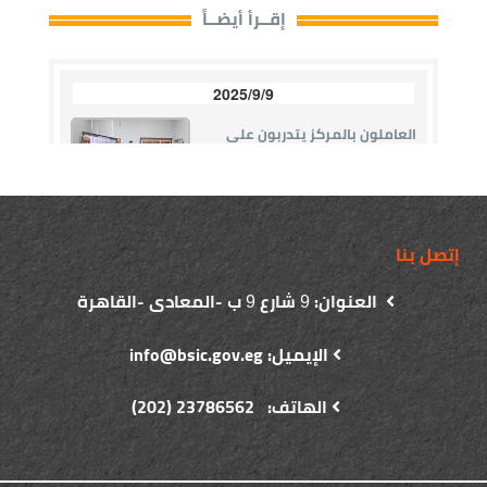
إتصل بنا
العنوان:
شارع
ب -المعادى -القاهرة
9
9
الإيميل: info@bsic.gov.eg
الهاتف: 23786562 (202)