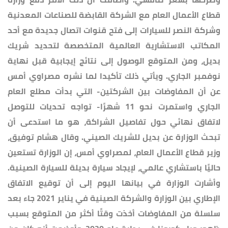
قطاع الأعمال العام مع الشركة القابضة للصناعات المعدنية
وشركة النصر للسيارات إلى فتح قنوات اتصال جديدة مع أحد
المكاتب الاستشارية العالمية المتخصصة لتحديد شريك
بديل، ومن المتوقع الوصول إلى نتائج إيجابية قبل نهاية
نوفمبر الجاري. ويأتي ذلك تأكيدا لما نشره مصراوي أمس
عن أن المفاوضات بين الشركتين- التي بدأت مطلع العام
الجاري واستمرت نحو 11 شهرًا- تواجه تحديات للتوصل
لاتفاق نهائي حول تفاصيل الشراكة، هو ما استدعى أن
تبحث الوزارة عن بديل للشريك الصيني. وقال هشام توفيق،
وزير قطاع الأعمال العام، لمصراوي أمس، إن الوزارة تستعين
حاليًا باستشاري عالمي، لإيجاد سيارة بديلة للسيارة الصينية.
وأشارت الوزارة في بيانها اليوم إلى أن توقيع الاتفاق
الإطاري بين الوزارة والشركة الصينية في يناير 2021 جاء بعد
سلسلة من المفاوضات أخذت وقتًا أكثر من المتوقع بسبب