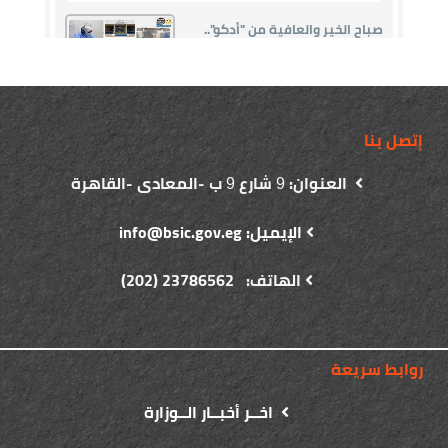
إتصل بنا
العنوان:
شارع
ب -المعادى -القاهرة
9
9
الإيميل: info@bsic.gov.eg
الهاتف: 23786562 (202)
روابط سريعة
اخــر أخبــار الــوزارة