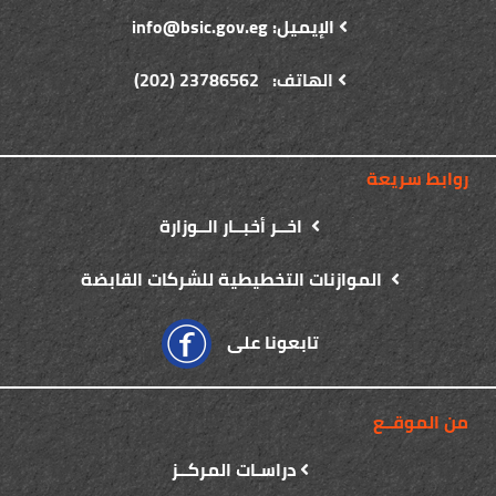
الإيميل: info@bsic.gov.eg
الهاتف: 23786562 (202)
روابط سريعة
اخــر أخبــار الــوزارة
الموازنات التخطيطية للشركات القابضة
تابعونا على
من الموقــع
دراسـات المركــز