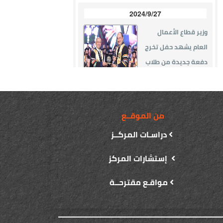
من الموقــع
دراسـات المركــز
إستشارات المركز
مواقـع مقترحــة