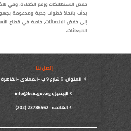
خفض الاستهلاكات ورفع الكفاءة. وفي هذا ا
بدأت باتخاذ خطوات جدية ومدعومة بجهو
إلى خفض الانبعاثات، خاصة في قطاع الأس
الانبعاثات.
إتصل بنا
العنوان:
شارع
ب -المعادى -القاهرة
9
9
الإيميل: info@bsic.gov.eg
الهاتف: 23786562 (202)