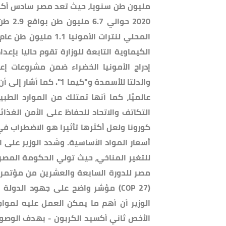
مليون طن سنويا، حيث تعد مصر سادس أكبر م
الكيماوية التابعة للوزارة تقوم حاليا بإع
إدراج الأمونيا الخضراء ضمن مشروعات إعا
والدلتا للأسمدة و"كيما
عالميًا، كما أنها تمتلك من الموارد الط
التكاتف والاتحاد للحفاظ على الأمن الغذا
كورونا ولعل أكثرها تأثيرا هو الاضطراب في
أسعار المواد الأساسية. وشدد الوزير على ا
للتغير المناخي، حيث تولي الحكومة المص
مصر للدورة السابعة والعشرين من مؤتمر أط
(COP 27) مؤشر واضح على جهود الدو
الوزير أن أهم ما يمكن العمل عليه لموا
الأخص ثاني أكسيد الكربون - بهدف الوصول