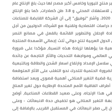
نتج لليوريا وخامس أكبر مصدر لها حيث بلغ الإنتاج عام
2020 حوالي 6.7 مليون طن بواقع 2.9 طن للاستهلاك المحلي و 3.8 طن كصادرات، كما بلغ الإنتاج
المحلي لنترات الأمونيا 1.1 مليون طن عام 2020. وأشار "توفيق" إلى أن الشركة القابضة للصناعات
داد دراسات اقتصادية وتقنية مع الشركاء الدوليين من أجل
دة الإحلال والتطوير القائمة بالفعل في مصانع النصر
 1". كما أشار إلى أن الدول العربية تنتج حوالي ثلث إجمالي الأسمدة المنتجة
بيعية ما يؤهلها لزيادة هذه النسبة، مؤكدا على ضرورة
ئي العالمي ومواجهة التحديات والآثار الناجمة عن جائحة
 سلاسل الإمداد وارتفاع اسعار الشحن والطاقة وبالتبعية
لضرورة الحتمية للتحرك نحو التغلب على الآثار المتوقعة
رية قضية التغير المناخي أهمية قصوى، ويعد استضافة
راف اتفاقية الأمم المتحدة الإطارية حول تغير المناخ
لة في هذا الإتجاه. وعلى صعيد القطاعات الصناعية، أوضح
جهة التغير المناخي هو تخفيض حدة الانبعاثات - وعلى
 إلى صفر انبعاثات في المستقبل القريب، بالإضافة إلى