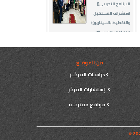
من الموقــع
دراسـات المركــز
إستشارات المركز
مواقـع مقترحــة