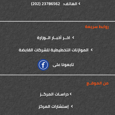
الهاتف: 23786562 (202)
روابط سريعة
اخــر أخبــار الــوزارة
الموازنات التخطيطية للشركات القابضة
تابعونا على
من الموقــع
دراسـات المركــز
إستشارات المركز