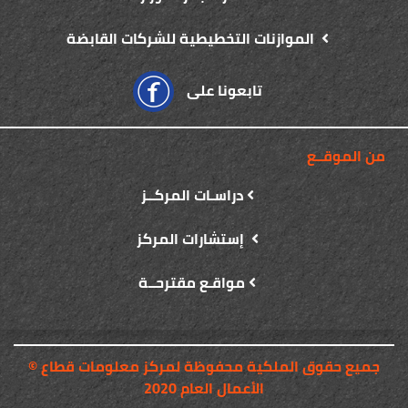
الموازنات التخطيطية للشركات القابضة
تابعونا على
من الموقــع
دراسـات المركــز
إستشارات المركز
مواقـع مقترحــة
© جميع حقوق الملكية محفوظة لمركز معلومات قطاع
الأعمال العام 2020