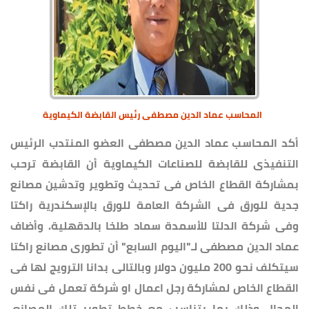
المحاسب عماد الدين مصطفى رئيس القابضة الكيماوية
أكد المحاسب عماد الدين مصطفى العضو المنتدب الرئيس
التنفيذى للقابضة للصناعات الكيماوية أن القابضة ترحب
بمشاركة القطاع الخاص فى تحديث وتطوير وتدشين مصانع
جدية للورق فى الشركة العامة للورق بالإسكندرية راكتا
وفى شركة الدلتا للأسمدة سماد طلخا بالدقهلية. وأضاف
عماد الدين مصطفى لـ"اليوم السابع" أن تطورى مصانع راكتا
سيتكلف نحو 200 مليون دولار وبالتالى بدانا الترويج لها فى
القطاع الخاص لمشاركة رجل اعمال او شركة تعمل فى نفس
المجال وذلك بما يتناسب مع خطط تطوير تلك المصانع.