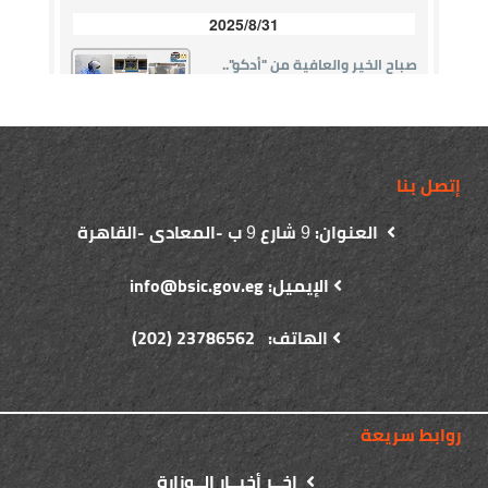
إتصل بنا
العنوان:
شارع
ب -المعادى -القاهرة
9
9
الإيميل: info@bsic.gov.eg
الهاتف: 23786562 (202)
روابط سريعة
اخــر أخبــار الــوزارة