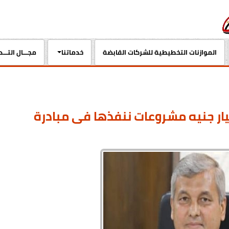
الموازنات التخطيطية للشركات القابضة
خدماتنا
مجـــال التـــ
القابضة للتشييد: 18 مليار جنيه مشروعات ننفذها فى مبادرة