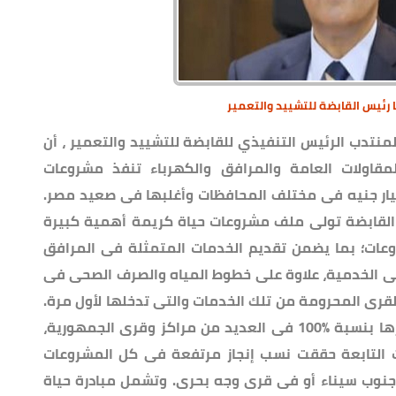
رئيس القابضة للتشييد والتعمير
تدب الرئيس التنفيذي للقابضة للتشييد والتعمير ، أن
مقاولات العامة والمرافق والكهرباء تنفذ مشروعات
ادرة الرئاسية حياة كريمة بنحو 18 مليار جنيه فى مختلف المحافظات وأغلبها فى صعيد مصر.
ن القابضة تولى ملف مشروعات حياة كريمة أهمية كبيرة
روعات؛ بما يضمن تقديم الخدمات المتمثلة فى المرافق
انى الخدمية، علاوة على خطوط المياه والصرف الصحى فى
قرى المحرومة من تلك الخدمات والتى تدخلها لأول مرة.
أشار أن عددا كبيرا من المشروعات تم إنجازها بنسبة 100‎%‎ فى العديد من مراكز وقرى الجمهورية،
 التابعة حققت نسب إنجاز مرتفعة فى كل المشروعات
جنوب سيناء أو فى قرى وجه بحرى. وتشمل مبادرة حياة