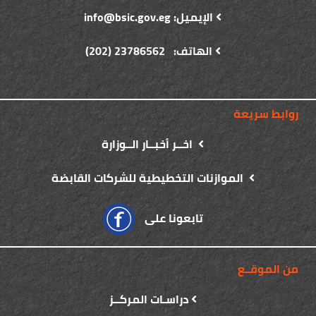
الإيميل: info@bsic.gov.eg
الهاتف: 23786562 (202)
روابط سريعة
اخــر أخبــار الــوزارة
الموازنات التخطيطية للشركات القابضة
تابعونا على
من الموقــع
دراسـات المركــز