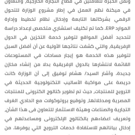
ونقل الخبرة للعاملين في قطاع التجارة الخارجية، والتعاون
في ميكنة نظم العمل في إطار مشروع الوزارة للتحول
الرقمي بشركاتها التابعة وإدخال نظام تخطيط وإدارة
الموارد ERP. كما تم تكليف استشاري متخصص لإعداد دراسة
لتحديد أفضل المواقع لتوفير خدمة التخزين في الدول
الإفريقية، والتي كشفت نتائجها الأولية عن أن أفضل السبل
لتوفير هذه الخدمة هو إيجار مساحات في المستودعات
القائمة لانتشارها بالدول الإفريقية بدلا من إنشاء مخازن
جديدة. وأشار السيد/ هشام توفيق إلى أن الوزارة كانت
حريصة على مواكبة الأساليب التكنولوجية الحديثة في
الترويج للمنتجات، حيث تم تطوير كتالوج الكترونى للمنتجات
المصرية ومدخلاتها، وتوقيع بروتوكولات مع اتحادي الغرف
التجارية والصناعات وهيئة الاستثمار للتعاون فى هذا الشأن،
وتعريف اعضاءهم بالكتالوج الإلكترونى ومساعدتهم في
إدخال بياناتهم للاستفادة خدمات الترويج التي يوفرها. من