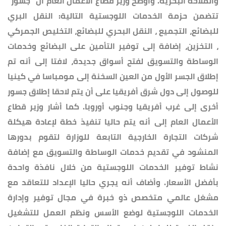
والملاحة البحرية. وأوضح وزير قطاع الاعمال العام أن "جسور"
تتضمن حزمة الخدمات اللوجستية التالية: النقل البري
للبضائع، التجميع ، النقل البحري للبضائع، التخليص الجمركي
، التخزين، إضافة إلى توفير التأمين على البضائع وخدمات
الوساطة والتسويق لفتح أسواق جديدة، لافتا إلى أنه تم
إطلاق الجسر الأول من العين السخنة إلى مومباسا في كينيا
للوصول إلى دول شرق أفريقيا على أن يتم لاحقا إطلاق جسور
أخرى إلى غرب أفريقيا وجنوب أوروبا. كما أشار وزير قطاع
الأعمال العام إلى أنه يتم حاليا تنفيذ خطة لإعادة هيكلة
شركات التجارة الخارجية التابعة للوزارة لتقوم بدورها
المنشود في تقديم خدمات الوساطة والتسويق مع إضافة
نشاط توفير الخدمات اللوجستية من خلال نافذة واحدة
بأفضل الأسعار. وأضاف أنه يجري حاليا الإعداد للتعاقد مع
مشغل عالمي متخصص ذو خبرة في مجال توفير وإدارة
الخدمات اللوجستية لوضع الأسس ونظم العمل للتشغيل