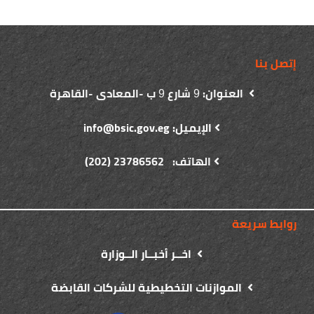
إتصل بنا
العنوان:
شارع
ب -المعادى -القاهرة
9
9
الإيميل: info@bsic.gov.eg
الهاتف: 23786562 (202)
روابط سريعة
اخــر أخبــار الــوزارة
الموازنات التخطيطية للشركات القابضة