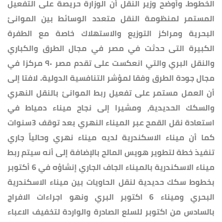
الخطوط. وأوضح وزير النقل أن الوزارة حريصة على التفعيل
المستمر لمنظومة النقل متعدد الوسائط بين الموانئ
البحرية ومراكز التوزيع والاستهلاك خاصة مع الطفرة
الكبيرة التى حدثت في مصر في مجال الطرق والكباري
والنقل البري والتي انعكست على تقدم مصر ٩٠ مركزا في
مجال جودة الطرق وفقا لمؤشر التنافسية الدولية. لافتا إلى
أن العمل مستمر على تفعيل ربط الموانئ بالنقل النهري
والسكك الحديدية، ومشيرا إلى نجاح ميناء دمياط في
استعادة نقل القمح عبر الميناء النهري بعد توقف 3سنوات
كما أن ميناء الاسكندرية لديه ميناء نهري وحالياً جاري
تنفيذ خطة لتطوير هويس المالح بالإضافة إلى أنه سيتم ربط
ميناء الاسكندرية بالميناء الجاف الجاري إنشاؤه في 6 أكتوبر
بخطوط سكك حديدية لنقل الحاويات بين ميناء الاسكندرية
البحري وميناء 6 اكتوبر البري ونهو اجراءات الافراج
بالسادس من اكتوبر للسلع الصادرة والواردة لتخفيف الاعباء