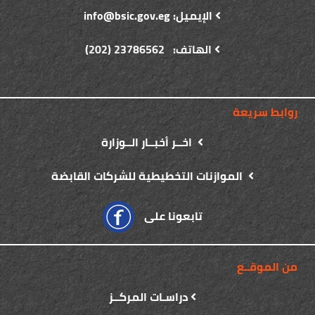
الإيميل: info@bsic.gov.eg
الهاتف: 23786562 (202)
روابط سريعة
اخــر أخبــار الــوزارة
الموازنات التخطيطية للشركات القابضة
تابعونا على
من الموقــع
دراسـات المركــز