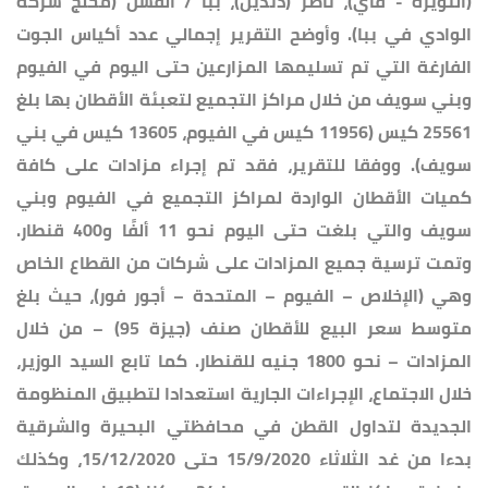
(النويره - قاي)، ناصر (دنديل)، ببا / الفشن (محلج شركة
الوادي في ببا). وأوضح التقرير إجمالي عدد أكياس الجوت
الفارغة التي تم تسليمها المزارعين حتى اليوم في الفيوم
وبني سويف من خلال مراكز التجميع لتعبئة الأقطان بها بلغ
25561 كيس (11956 كيس في الفيوم، 13605 كيس في بني
سويف). ووفقا للتقرير، فقد تم إجراء مزادات على كافة
كميات الأقطان الواردة لمراكز التجميع في الفيوم وبني
سويف والتي بلغت حتى اليوم نحو 11 ألفًا و400 قنطار.
وتمت ترسية جميع المزادات على شركات من القطاع الخاص
وهي (الإخلاص – الفيوم – المتحدة – أجور فور)، حيث بلغ
متوسط سعر البيع للأقطان صنف (جيزة 95) – من خلال
المزادات – نحو 1800 جنيه للقنطار. كما تابع السيد الوزير،
خلال الاجتماع، الإجراءات الجارية استعدادا لتطبيق المنظومة
الجديدة لتداول القطن في محافظتي البحيرة والشرقية
بدءا من غد الثلاثاء 15/9/2020 حتى 15/12/2020، وكذلك