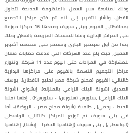
وذلك لمتابعة سير العمل بالمنظومة الجديدة لتداول
القطن. وأشار التقرير إلى أنه تم فتح مراكز التجميع
بمحافظتي الفيوم وبني سويف وعددها 16 مركزا موزعة
على المراكز الإدارية وفقا للمسحات المزروعة بالقطن، وذلك
بدءا من أول سبتمبر الجاري وتستمر حتى منتصف أكتوبر
المقبل، حيث بلغ عدد الشركات التي قدمت خطابات ضمان
للمشاركة في المزادات حتى اليوم عدد 11 شركة. وتتوزع
مراكز التجميع التسعة بالفيوم على مراكزها الإدارية
كالتالي: الفيوم (محلج شركة مصر لحليج الأقطان)، يوسف
الصديق (شونة البنك الزراعي بالمنزله)، إبشواي (شونة
البنك الزراعي) ،سنورس (سنورس١ - سنورس٢) ، إطسا (منيا
الحيط - رحمي) ، طامية (شونة محلج مصر - الروضة).. أما
في بني سويف تم توزيع المراكز كالتالي: الواسطى
(الواسطى) ، بني سويف (إهناسيا الخضرا - إبشنا)، إهناسيا