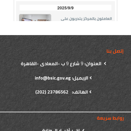
إتصل بنا
العنوان:
شارع
ب -المعادى -القاهرة
9
9
الإيميل: info@bsic.gov.eg
الهاتف: 23786562 (202)
روابط سريعة
اخــر أخبــار الــوزارة