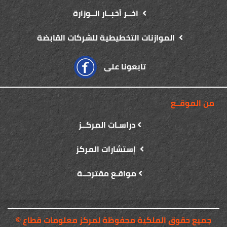
اخــر أخبــار الــوزارة
الموازنات التخطيطية للشركات القابضة
تابعونا على
من الموقــع
دراسـات المركــز
إستشارات المركز
مواقـع مقترحــة
© جميع حقوق الملكية محفوظة لمركز معلومات قطاع