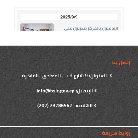
إتصل بنا
العنوان:
شارع
ب -المعادى -القاهرة
9
9
الإيميل: info@bsic.gov.eg
الهاتف: 23786562 (202)
روابط سريعة