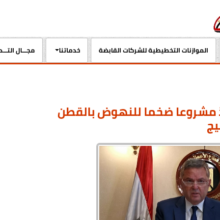
الموازنات التخطيطية للشركات القابضة
خدماتنا
مجـــال التـــ
فذ مشروعا ضخما للنهوض بالقطن
يج