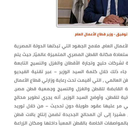
وفيق - وزير قطاع الأعمال العام
مال العام، ملامح الجهود التي تبذلها الدولة المصرية
عادة مكانة القطن المصري المتميزة عالميًا، حيث يتم
لشركات حليج وتجارة الأقطان والغزل والنسيج التابعة
ت تتجاوز 21 مليار جنيه. جاء ذلك خلال كلمة السيد الوزير – عبر تقنية الفيديو
ن العالمي ، التي أقيمت تحت رعاية وزارتي قطاع الأعمال
ركة القابضة للقطن والغزل والنسيج وجمعية قطن مصر،
ية للقطن. وأوضح السيد الوزير، أنه يجري تطوير محالج
لتي مر عليها عقود طويلة دون تحديث – من خلال توريد
مشيرا إلى أن المحالج الجديدة تضمن إنتاج بالات قطن
بالمواصفات الخاصة بالقطن المعبأ داخلها ومكان الزراعة