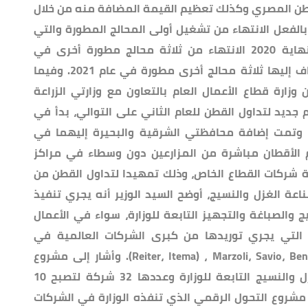
قطن المصري وكذلك تعظيم القيمة المضافة منه من خلال
 بالفعل الانتهاء من تشغيل أولى المحالج المطورة والتي
تقع في محافظة الفيوم، على أن يتم بنهاية 2020 الانتهاء من ثلاثة محالج مطورة أخرى في
محافظات الشرقية والبحيرة والغربية، يضاف إليها ثلاثة محالج أخرى مطورة في عام 2021. وفيما
 وزارة قطاع الأعمال العام بالتعاون مع وزارتي الزراعة
جديد لتداول القطن للعام الثاني على التوالي، بدأ في
محافظتي الفيوم وبني سويف في 2019 وتمت إضافة محافظتي الشرقية والبحيرة إليهما في
تلام الأقطان مباشرة من المزارعين دون وسطاء في مراكز
كة شركات القطاع الخاص، وذلك تمهيدا لتداول القطن من
اعة الغزل والنسيج، أوضح السيد الوزير أنه يجري تنفيذ
الصباغة والتجهيز التابعة للوزارة، سواء في الأعمال
ت التي يجري توريدها من كبرى الشركات العالمية في
سويسرا وألمانيا وإيطاليا Reiter، Itema) ، Marzoli، Savio، Benninger، Regiany). وأشار إلى مشروع
التطوير يتضمن دمج شركات القطن والغزل والنسيج التابعة للوزارة وعددها 32 شركة لتصبح 10
روع التحول الرقمي الذي تنفذه الوزارة في الشركات