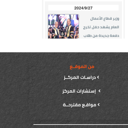
من الموقــع
دراسـات المركــز
إستشارات المركز
مواقـع مقترحــة