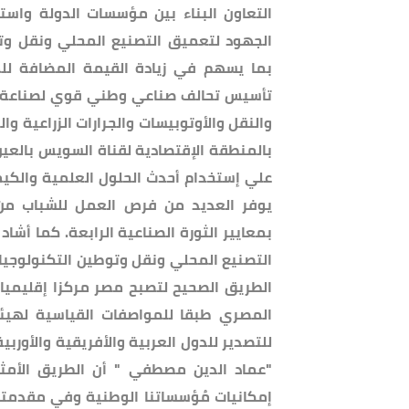
التعاون البناء بين مؤسسات الدولة واستغ
الجهود لتعميق التصنيع المحلي ونقل وتو
بما يسهم في زيادة القيمة المضافة للم
تأسيس تحالف صناعي وطني قوي لصناعة إطا
والنقل والأوتوبيسات والجرارات الزراعية وا
علي إستخدام أحدث الحلول العلمية والكيمي
يوفر العديد من فرص العمل للشباب من 
بمعايير الثورة الصناعية الرابعة. كما أشا
التصنيع المحلي ونقل وتوطين التكنولوجيا
الطريق الصحيح لتصبح مصر مركزا إقليميا ل
المصري طبقا للمواصفات القياسية لهيئ
للتصدير للدول العربية والأفريقية والأوربي
"عماد الدين مصطفي " أن الطريق الأمثل
إمكانيات مُؤسساتنا الوطنية وفي مقدمتها 