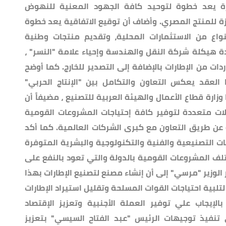
رة يعد خطوة لتوحيد كافة الجهود المعنية للنهوض
ة للمنتج المصري. وأضاف أن توقيع الاتفاقية يعد خطوة
واع من الاستثمارات المحلية، وتقديم منتجات وطنية
دة هيكلة شركة النقل والهندسة وإحياء علامة "النسر" ،
دات من الإطارات بالإضافة إلى التصدير للخارج. كما أوضح
ا العقد يعكس التعاون والتكامل بين "الإنتاج الحربي"
ارة قطاع الأعمال والهيئة العربية للتصنيع ، مضيفاً أن
لات متعددة لتوفير كافة إحتياجات المشروعات القومية
ة عن طريق التعاون مع كبرى الشركات العالمية. كما أكد
يات التصنيعية والفنية والتكنولوجية والبشرية المتوفرة
تلف المشروعات القومية بالدولة والتي تعود بالنفع على
 الوزير "مرسي" إلى أن إنشاء مصنع لتصنيع الإطارات بهذا
لبية احتياجات القوات المسلحة وتقليل استيراد الإطارات
لإيجاب علي توفير العملة الأجنبية وتعزيز الإقتصاد
 تنفيذ توجيهات الرئيس "عبد الفتاح السيسي" بتعزيز