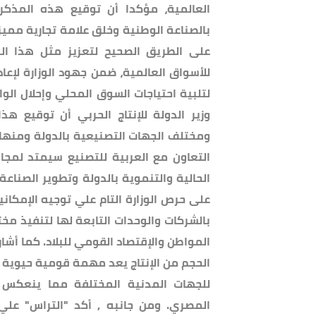
العالمية، مؤكدا أن توقيع هذه المذك
بالصناعة الوطنية وخلق علامة تجارية مميز
على الطريق الصحيح لتعزيز مثل هذا الن
للأسواق العالمية، ضمن جهود الوزارة لإعا
لتلبية احتياجات السوق المحلي وإحلال الوار
وزير الدولة للإنتاج الحربي أن توقيع هذ
ومختلف الجهات التصنيعية بالدولة ومنها وز
التعاون مع العربية للتصنيع سيمتد لمجا
الحالية والتنموية بالدولة وتطوير الصناع
على حرص الوزارة التام علي توجيه الإمكان
بالشركات والوحدات التابعة لها لتنفيذ مخ
المواطن والإقتصاد القومي للبلاد. كما أشار
الحجم من الإنتاج يعد مهمة قومية حيوية لت
للجهات المدنية المختلفة مما ينعكس با
المصري. ومن جانبه , أكد "التراس" علي