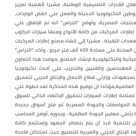
لال القدرات التصنيعية الوطنية, مشيرا لأهمية تعزيز
طين التكنولوجيا الحديثة والعمل علي خفض الواردات،
نتجات المصرية. وأوضح "التراس" أنه تم الإتفاق علي
رات المركبات من كافة الأنواع ومنها سيارات الركوب
لمعدات الثقيلة , مشيرا إلي إنشاء مصنع إطارات المركبات
بالمنطقة الإقتصادية لقناة السويس بالعين السخنة علي مساحة 450 ألف متر مربع . وأكد "التراس"
ائية والتكنولوجية لإنشاء المصنع ,موضحا هذا التعاون
المهندسين والفنيين والتدريب علي أحدث تكنولوجيا
د بمجهودات وزارتي قطاع الأعمال والإنتاج الحربي لتعميق
 العالمية,مؤكدا أن توقيع هذه المذكرة تعد خطوة علي
صناعة إطارات السيارات لتحقيق الإكتفاء الذاتي للسوق
ة المواصفات والجودة المصرية ثم فتح أسواق جديدة
ة بأعلي معايير الجودة العالمية . وبدوره ,أوضح المحاسب
 للتنمية لابد أن يتم بتضافر الجهود وإستثمار كافة
الإنتاج الحربي والعربية للتصنيع ,حيث تمتلكان قاعدة