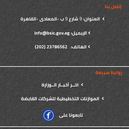
إتصل بنا
العنوان:
شارع
ب -المعادى -القاهرة
9
9
الإيميل: info@bsic.gov.eg
الهاتف: 23786562 (202)
روابط سريعة
اخــر أخبــار الــوزارة
الموازنات التخطيطية للشركات القابضة
تابعونا على