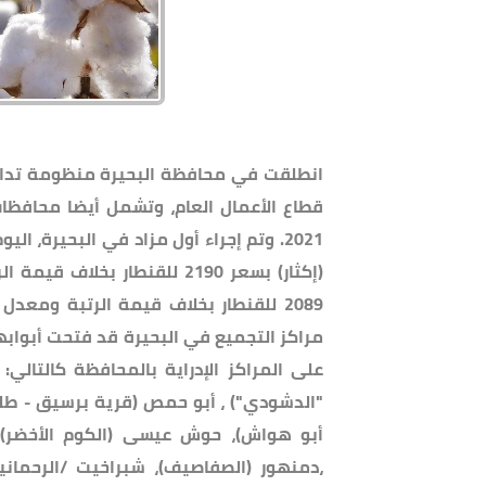
انطلقت في محافظة البحيرة منظومة تداول
2089 للقنطار بخلاف قيمة الرتبة وم
على المراكز الإدراية بالمحافظة كالتالي:
"الدشودي") ، أبو حمص (قرية برسيق - طلم
أبو هواش)، حوش عيسى (الكوم الأخضر)، أ
،دمنهور (الصفاصيف)، شبراخيت /الرحمانية