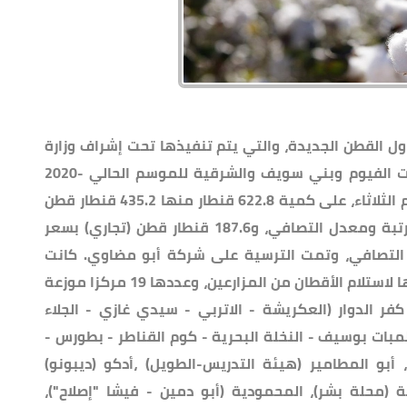
 القطن الجديدة، والتي يتم تنفيذها تحت إشراف وزارة
قطاع الأعمال العام، وتشمل أيضا محافظات الفيوم وبني سويف والشرقية للموسم الحالي ‪2020-
2021‬. وتم إجراء أول مزاد في البحيرة، اليوم الثلاثاء، على كمية 622.8 قنطار منها 435.2 قنطار قطن
(إكثار) بسعر 2190 للقنطار بخلاف قيمة الرتبة ومعدل التصافي، و187.6 قنطار قطن (تجاري) بسعر
عدل التصافي، وتمت الترسية على شركة أبو مضاوي. كانت
مراكز التجميع في البحيرة قد فتحت أبوابها لاستلام الأقطان من المزارعين، وعددها 19 مركزا موزعة
 كفر الدوار (العكريشة - الاتربي - سيدي غازي - الجلاء
بات بوسيف - النخلة البحرية - كوم القناطر - بطورس -
بو المطامير (هيئة التدريس-الطويل) ،أدكو (ديبونو)
 (محلة بشر)، المحمودية (أبو دمين - فيشا "إصلاح")،