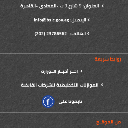
العنوان:
شارع
ب -المعادى -القاهرة
9
9
الإيميل: info@bsic.gov.eg
الهاتف: 23786562 (202)
روابط سريعة
اخــر أخبــار الــوزارة
الموازنات التخطيطية للشركات القابضة
تابعونا على
من الموقــع