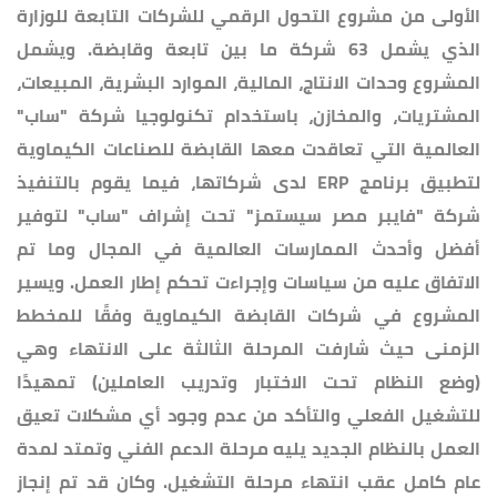
الأولى من مشروع التحول الرقمي للشركات التابعة للوزارة
الذي يشمل 63 شركة ما بين تابعة وقابضة. ويشمل
المشروع وحدات الانتاج، المالية، الموارد البشرية، المبيعات،
المشتريات، والمخازن، باستخدام تكنولوجيا شركة "ساب"
العالمية التي تعاقدت معها القابضة للصناعات الكيماوية
لتطبيق برنامج ERP لدى شركاتها، فيما يقوم بالتنفيذ
شركة "فايبر مصر سيستمز" تحت إشراف "ساب" لتوفير
أفضل وأحدث الممارسات العالمية في المجال وما تم
الاتفاق عليه من سياسات وإجراءت تحكم إطار العمل. ويسير
المشروع في شركات القابضة الكيماوية وفقًا للمخطط
الزمنى حيث شارفت المرحلة الثالثة على الانتهاء وهي
(وضع النظام تحت الاختبار وتدريب العاملين) تمهيدًا
للتشغيل الفعلي والتأكد من عدم وجود أي مشكلات تعيق
العمل بالنظام الجديد يليه مرحلة الدعم الفني وتمتد لمدة
عام كامل عقب انتهاء مرحلة التشغيل. وكان قد تم إنجاز