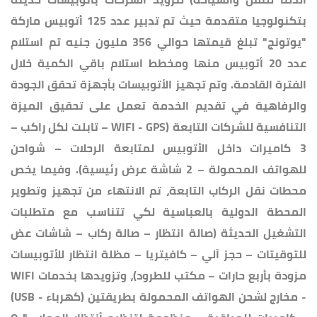
بتكنولوجيا متقدمة حيث تم تدبير عدد 125 أتوبيس ماركة
"يوتونج" تبلغ قيمتها حوالي 356 مليون جنيه تم استلام
عدد 20 أتوبيس منها ومخطط استلام باقي الكمية خلال
الفترة القادمة. وتم تجهيز الأتوبيسات بأجهزة تحقق الجودة
والرفاهية في تقديم الخدمة تعمل على تحقيق الميزة
التنافسية للشركات التابعة (WIFI - GPS – تابلت لكل راكب –
3 كاميرات داخل الأتوبيس لمتابعة الرحلات – شواحن
للهواتف المحمولة – 2 شاشة عرض رئيسية). وفيما يخص
محطات نقل الركاب التابعة، تم الانتهاء من تجهيز وتطوير
المحطة الدولية بالعباسية لكي تتناسب مع متطلبات
التشغيل الحديثة (صالة انتظار – صالة ركاب – شاشات عض
للتوقيتات – حجز آلي – كافيتريا – مظلة انتظار للأتوبيسات
مزودة بأربع حارات – مكتب للطرود)، وتزويدها بخدمات WIFI
- مخارج لشحن الهواتف المحمولة بطريقتين (كهرباء - USB)