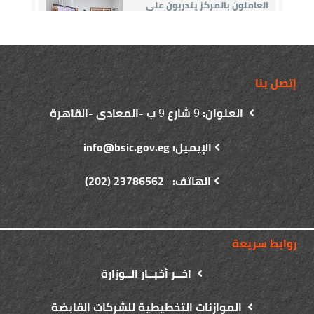
إتصل بنا
العنوان:
شارع
ب -المعادى -القاهرة
9
9
الإيميل: info@bsic.gov.eg
الهاتف: 23786562 (202)
روابط سريعة
اخــر أخبــار الــوزارة
الموازنات التخطيطية للشركات القابضة