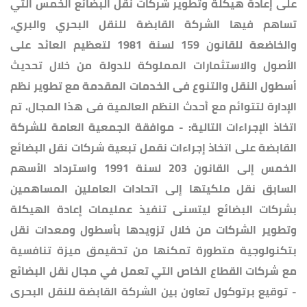
على إعادة هيكلة وتطوير شركات نقل البضائع الخمس التي
تساهم فيها الشركة القابضة للنقل البحري والبري،
والخاضعة للقانون 159 لسنة 1981 لتعظيم العائد على
الأصول والاستثمارات المملوكة للدولة من خلال تحديث
أسطول النقل والتنوع فى الخدمات المقدمة مع تطوير نظم
الإدارة لتتوائم مع أحدث النظم العالمية فى هذا المجال. تم
اتخاذ الإجراءات التالية: - موافقة الجمعية العامة للشركة
القابضة على اتخاذ إجراءات نقمل تبعية شركات نقل البضائع
الخمس إلى القانون 203 لسنة 1991 واسترداد الأسهم
السابق نقل ملكيتها إلى اتحادات العاملين المساهمين
بشركات البضائع ليتسنى تنفيذ عمليمات إعادة الهيكلة
وتطوير الشركات من خلال تزويدها بأسطول ومعدات نقل
بتكنولوجية متطورة تمكنها من تحقيمق ميزة تنافسية
مع شركات القطاع الخاص التي تعمل في مجال نقل البضائع
- توقيع برتوكول تعاون بين الشركة القابضة للنقل البحرى