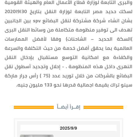
والبرى التابعة لوزارة قطاع الأعمال العام والهيئة القومية
لسكك حديد مصر التابعة لوزارة النقل بتاريخ 30ا9ا2020
بشان انشاء شركة مشتركة لنقل البضائع spv بين الجانبين
تهدف الى توفير منظومة متكاملة من وسائط النقل البرى
)السكة الحديد – الشاحنات) وفقا لأفضل الممارسات
العالمية بما يحقق أفضل خدمة من حيث التكلفة والسرعة
والكفاءة مع امكانية التوسع مستقبال بإدخال النقل
النهرى داخل هذه المنظومة . - إحلال وتجديد أسطول نقل
البضائع بالشركات من خلال توريد عدد (75 ) رأس جرار ماركة
سينو تراك بقيمة اجمالية قدرها نحو 133 مليون جنيه.