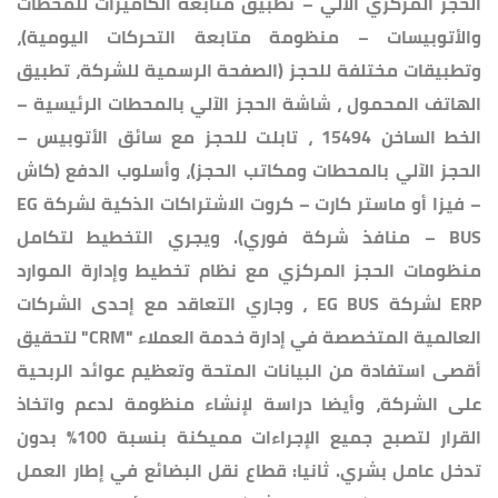
الحجز المركزي الآلي – تطبيق متابعة الكاميرات للمحطات
والأتوبيسات – منظومة متابعة التحركات اليومية)،
وتطبيقات مختلفة للحجز (الصفحة الرسمية للشركة، تطبيق
الهاتف المحمول ، شاشة الحجز الآلي بالمحطات الرئيسية –
الخط الساخن 15494 ، تابلت للحجز مع سائق الأتوبيس –
الحجز الآلي بالمحطات ومكاتب الحجز)، وأسلوب الدفع (كاش
– فيزا أو ماستر كارت – كروت الاشتراكات الذكية لشركة EG
BUS – منافذ شركة فوري). ويجري التخطيط لتكامل
منظومات الحجز المركزي مع نظام تخطيط وإدارة الموارد
ERP لشركة EG BUS ، وجاري التعاقد مع إحدى الشركات
العالمية المتخصصة في إدارة خدمة العملاء "CRM" لتحقيق
أقصى استفادة من البيانات المتحة وتعظيم عوائد الربحية
على الشركة، وأيضا دراسة لإنشاء منظومة لدعم واتخاذ
القرار لتصبح جميع الإجراءات مميكنة بنسبة 100% بدون
تدخل عامل بشري. ثانيا: قطاع نقل البضائع في إطار العمل