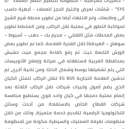
- كاميرات للمراقبة - منظومة لتنظيم أنتظار العملاء "Q-
SYS" - شاشات لعرض واختيار الحجز للعملاء - أجهزة حاسب
آلى وطابعات. وتم الانتهاء أيضا من تطوير محطة شرم الشيخ
لمواكبة التطور في عملية نقل الركاب، ومن المخطط تطوير
بعض المحطات مثل (القللي – محرم بك – دهب – أسيوط –
سوهاج – الغردقة) خلال الفترة القادمة. كما تم تطوير بعض
الورش التابعة حيث تم رفع كفاءة مجمع ميت حشيش
بمحافظة الغربية لاستغلاله في صيانة وإصلاح الأتوبيسات
التي يتم تشغيلها بوسط وشمال الدلتا. ومن ناحية أخرى، تم
تدشين العلامة التجارية EG BUS لنقل الركاب لتمثل الكيان
الذي يضم أصول وخبرات شركات نقل الركاب الثلاثة بعد
إتمام عملية دمجها في كيان واحد قوي يستطيع منافسة
شركات القطاع الخاص بالاستفادة من أحدث وسائل
التكنولوجيا الرقمية لتقديم خدمة متميزة، وذلك من خلال
منظومات لغرفة العمليات والسيطرة مكونة من (منظومة