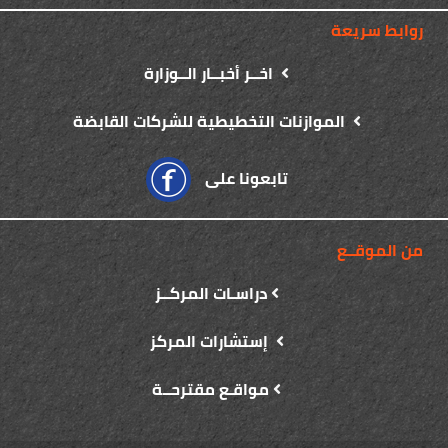
روابط سريعة
اخــر أخبــار الــوزارة
الموازنات التخطيطية للشركات القابضة
تابعونا على
من الموقــع
دراسـات المركــز
إستشارات المركز
مواقـع مقترحــة