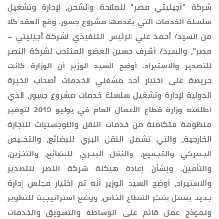
شركة "أجيليتي مصر" للملاحة والشحن، لإدارة وتشغيل
سلسلة الخدمات التي يقدمها مشروع جسور. وقع العقد كلا
من السيد/ أحمد علي الرئيس التنفيذي لشركة أجيليتي –
مصر"، والسيد/ أشرف حسين العضو المنتدب لشركة النصر
للتصدير والاستيراد. أوضح السيد الوزير أن الوزارة كانت
حريصة على اختيار أحد مشغلي الخدمات أصحاب الخبرة
الدولية لإدارة وتشغيل سلسلة خدمات مشروع جسور، الذي
أطلقته وزارة قطاع الأعمال العام في يوليو 2019 لتوفير
منظومة متكاملة من خدمات النقل واللوجستيات للتجارة
الخارجية، والتي تشمل النقل البري للبضائع، والتخليص
الجمركي والتجميع، والنقل البحري للبضائع، والتخزين،
والتأمين. وبشأن إعادة هيكلة شركة النصر للتصدير
والاستيراد، أوضح السيد الوزير أنه تم اختيار مجلس إدارة
جديد يعمل بفكر القطاع الخاص، ووضع استراتيجية للتطوير
ونموذج عمل قائم على الوساطة والتسويق والخدمات