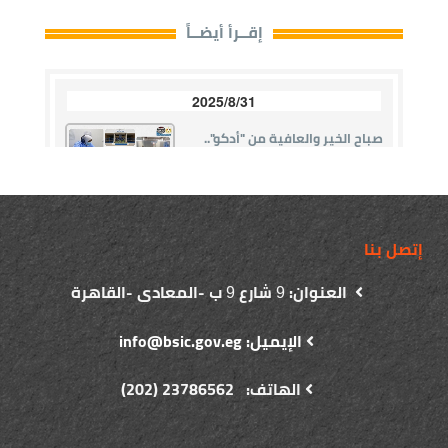
إتصل بنا
العنوان:
شارع
ب -المعادى -القاهرة
9
9
الإيميل: info@bsic.gov.eg
الهاتف: 23786562 (202)