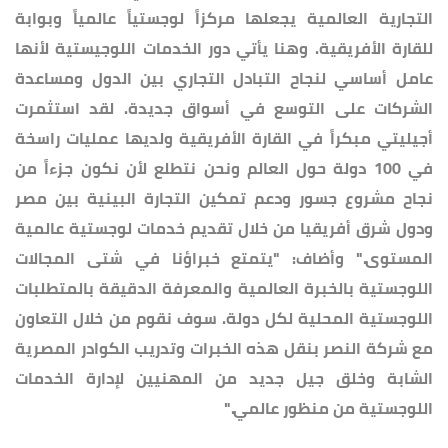
التجارية العالمية يجعلها مركزاً لوجستياً عالمياً وبوابة
للقارة الأفريقية. وهنا يأتي دور الخدمات اللوجيستية لأنها
عامل أساسي لنجاح التبادل التجاري بين الدول ومساعدة
الشركات على التوسع في أسواق جديدة. لقد استثمرت
أجيليتي مبكراً في القارة الأفريقية ولديها عمليات راسخة
في 100 دولة حول العالم ونحن نتطلع لأن نكون جزءاً من
نجاح مشروع جسور ودعم تمكين التجارة البينية بين مصر
ودول شرق أفريقيا من خلال تقديم خدمات لوجستية عالمية
المستوى." وأضاف: "يتمتع خبراؤنا في شتى المجالات
اللوجستية بالخبرة العالمية والمعرفة الدقيقة بالمتطلبات
اللوجستية المحلية لكل دولة. سوف نقوم من خلال التعاون
مع شركة النصر بنقل هذه الخبرات وتدريب الكوادر المصرية
الشابة وخلق جيل جديد من المهنيين لإدارة الخدمات
اللوجستية من منظور عالمي."