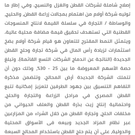
إصلاح شاملة لشركات القطن والغزل والنسيج. وفي إطار ما
توليه شركة أولام من اهتمام بمجالات زراعة القطن، والحليج،
والوساطة / التجارة في سلسلة القيمة لانتاج المنسوجات
القطنية التي تستهدف تحقيق قيمة مضافة محلية عالية.
ويتمثل النمط المقترح للتعاون هو قيام شركة أولام بضخ
استثمارات لزيادة رأس المال في شركة تجارة وحلج القطن
الجديدة (الناتجة عن اندماج الشركات التسع القائمة). وتبلغ
حصة الأسهم المعروضة ما بين 25 - 30%، وذلك دون أن
تتملك الشركة الجديدة أرض المحالج. وتتضمن مذكرة
التفاهم التنسيق بين جهود الطرفين لتعزيز إمكانية تتبع
القطن المصري في مراحل الزراعة والتجارة والحلج،
واحتمالية إنتاج زيت بذرة القطن والعلف الحيواني من
مخلفات الحلج، وتجارة القطن من خلال الشراء من المزارعين
عبر نظام المزاد الجديد وبيعه فى الأسواق المحلية
والدولية، على أن يتم حلج القطن باستخدام المحالج السبعة