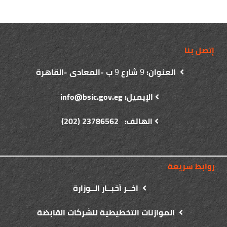
إتصل بنا
العنوان:
شارع
ب -المعادى -القاهرة
9
9
الإيميل: info@bsic.gov.eg
الهاتف: 23786562 (202)
روابط سريعة
اخــر أخبــار الــوزارة
الموازنات التخطيطية للشركات القابضة