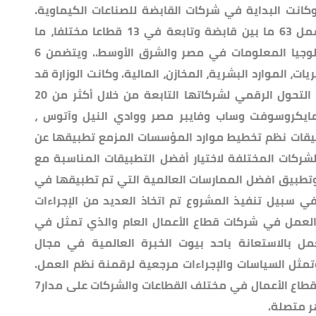
انت البداية في شركات القابضة للصناعات الكيماوية.
جدير بالذكر أن مشروع التحول الرقمي يشمل 63 ما بين قابضة وتابعة في 13 قطاعا مختلفا، ما
يجعله يعد أضخم مشروع في مجال تكنولوجيا المعلومات في مصر والشرق الأوسط.. ويتضمن 6
ات، الموارد البشرية، المخازن، المالية. وكانت الوزارة قد
بدأت مطلع عام 2020 في تطبيق مشروع التحول الرقمي لشركاتها التابعة من خلال أكثر من 20
ايكروسوفت وساب وفايبر مصر ووادي النيل وآتوس ،
د اختيار تطبيقات نظم تخطيط موارد المؤسسات المزمع تطبيقها عن
شركات المختلفة لاختيار أفضل التطبيقات المناسبة مع
 وتطبيق افضل الممارسات العالمية التي تم تطبيقها في
ي سبيل تنفيذ المشروع تم اتخاذ العديد من الإجراءات
ر العمل في شركات قطاع الأعمال العام والذي تمثل في
عمل بالاستعانة باحد بيوت الخبرة العالمية في مجال
وتمثل السياسات والإجراءات مرجعية لرقمنة نظم العمل.
وقد شارك في هذا العمل 1200 من كوادر قطاع الأعمال في مختلف القطاعات والشركات على مدار7