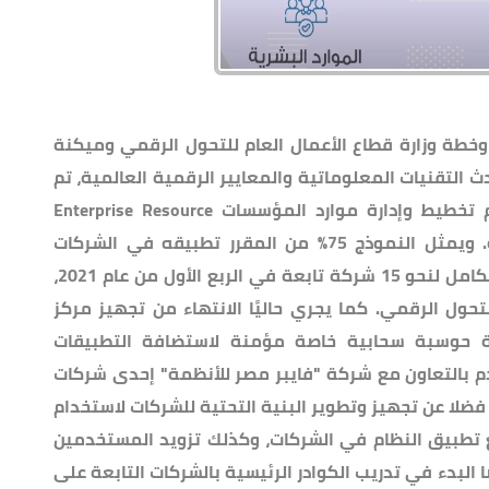
وخطة وزارة قطاع الأعمال العام للتحول الرقمي وميكنة
 التقنيات المعلوماتية والمعايير الرقمية العالمية، تم
الانتهاء من تجهيز نموذج التطبيق لنظام تخطيط وإدارة موارد المؤسسات Enterprise Resource
Planning (ERP) في عدد 7 شركات قابضة. ويمثل النموذج 75% من المقرر تطبيقه في الشركات
التابعة، حيث سيتم الانتهاء من التطبيق الكامل لنحو 15 شركة تابعة في الربع الأول من عام 2021،
حول الرقمي. كما يجري حاليًا الانتهاء من تجهيز مركز
ة حوسبة سحابية خاصة مؤمنة لاستضافة التطبيقات
 للشركات لخدمة 2500 مستخدم بالتعاون مع شركة "فايبر مصر للأنظمة" إحدى شركات
لا عن تجهيز وتطوير البنية التحتية للشركات لاستخدام
 تطبيق النظام في الشركات، وكذلك تزويد المستخدمين
البدء في تدريب الكوادر الرئيسية بالشركات التابعة على