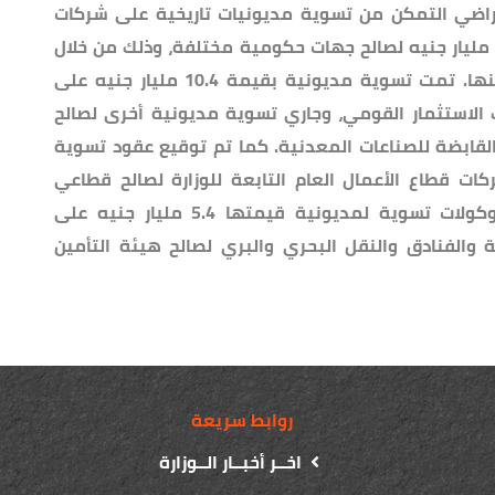
راضي التمكن من تسوية مديونيات تاريخية على شركات
زارة قطاع الأعمال العام بقيمة حوالي 33 مليار جنيه لصالح جهات حكومية مختلفة، وذلك من خلال
المبادلة بأراضٍ غير مستغلة ومستغنى عنها. تمت تسوية مديونية بقيمة 10.4 مليار جنيه على
 الاستثمار القومي، وجاري تسوية مديونية أخرى لصالح
لى الشركة القابضة للصناعات المعدنية. كما تم توقيع عقود تسوية
ر جنيه على شركات قطاع الأعمال العام التابعة للوزارة لصالح قطاعي
البترول والكهرباء. وتم أيضا توقيع بروتوكولات تسوية لمديونية قيمتها 5.4 مليار جنيه على
 والفنادق والنقل البحري والبري لصالح هيئة التأمين
روابط سريعة
اخــر أخبــار الــوزارة