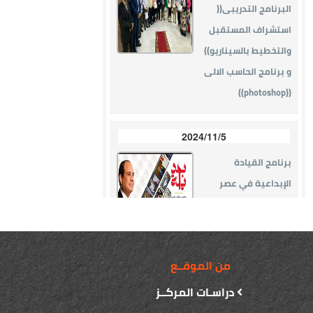
من الموقــع
دراسـات المركــز