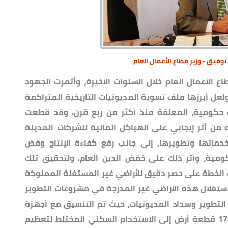
وفيق - وزير قطاع الأعمال العام
 الأعمال العام خلال السنوات الأخيرة، وأثمرت الجهود
لعل أبرزها ملف تسوية المديونيات التاريخية المتراكمة
ات حكومية، المعلقة منذ أكثر من ربع قرن. وقد قطعت
ه من أثر إيجابي على الهياكل المالية للشركات المدينة
دماتها وتطويرها، إلى جانب رفع كفاءة الإنتاج وفض
كومية، وأثر ذلك على خفض الدين العام. ولتحقيق تلك
 الخطة على حصر دقيق للأراضي غير المستغلة المملوكة
ستغلال هذه الأراضي غير المدرجة في مشروعات التطوير
 التطوير وسداد المديونيات، حيث تم التنسيق مع أجهزة
الدولة المعنية وتم تغيير استخدام عدد 178 قطعة أرض إلى الاستخدام السكني المختلط لتعظيم