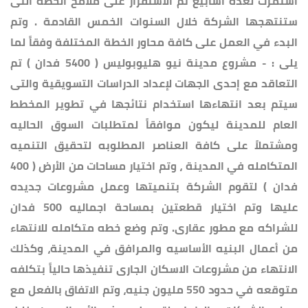
استمرت لعدة أسابيع تم الاستقرار على ملامح الخطة التى
ستنتهجها الشركة خلال السنوات الخمس القادمة . وتم
البدء في العمل على كافة محاور الخطة المختلفة وفقاً لما
يلى : - مشروع مدينة نيو هليوبوليس ( 5400 فدان ) تم
التعاقد مع إحدى الجهات لإعداد الدراسات التسويقية والتى
سيتم بعد انتهاءها استخدام نتائجها في تطوير المخطط
العام للمدينة ليكون موافقاً لمتطلبات السوق الحاليه
ومشتملاً على كافة العناصر المطلوبه لتحقيق التنميه
المتكامله في المدينة ، وتم اختيار مساحات من الأرض ( 400
فدان ) لتقوم الشركة بتنميتها وعمل مشروعات جديده
عليها وتم اختيار قطعتين بمساحة اجماليه 500 فدان
للشراكه مع مطور عقارى. وتم وضع خطه متكامله للانتهاء
من أعمال البنيه الأساسيه والمرافق في المدينة، وكذلك
الانتهاء من مشروعات الاسكان الجارى تنفيذها حالياً بتكلفه
متوقعه في حدود 550 مليون جنيه، وتم الاتفاق بالفعل مع