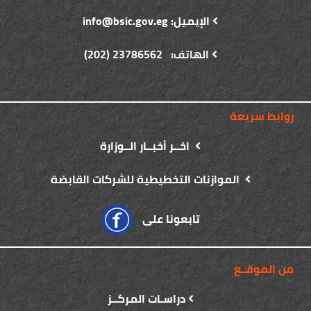
الإيميل: info@bsic.gov.eg
الهاتف: 23786562 (202)
روابط سريعة
اخــر أخبــار الــوزارة
الموازنات التخطيطية للشركات القابضة
تابعونا على
من الموقــع
دراسـات المركــز