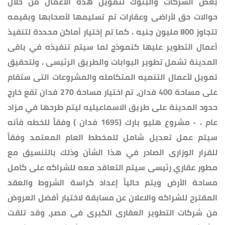
بعض الشركات والبنوك لتمويل هذه الأعمال من خلال
حوالات حق لأراضى وعقارات تم تسليمها لأصحابها وبقيمه
تتجاوز 800 مليون جنيه . كما تم إختيار أماكن محددة لتنفيذ
أعمال التطوير عليها كنموذج لما سيتم تنفيذه في باقى
المدينة تشمل تطوير البوابات والطريق الرئيسى . ولتحقيق
تمويل لأعمال التنميه المتكامله والمشروعات التى ستقام
على مساحة 400 فدان، تم اختيار مساحة 270 فدان تقع خارج
حدود المدينة على طريق الاسماعيليه ليتم طرحها في مزاد
عام . - مشروع هليو بارك (1695 فدان ) وفقاً للخطه فأنه
سيتم عمل تعديل شامل للمخطط العام المعتمد وفقاً
للقرار الوزارى الصادر في هذا الشأن وذلك بالتنسيق مع
مطور عقاري رئيسى سيتم التعاقد معه للشراكه على كامل
مساحة الأرض ويتم حالياً إعداد كراسة الشروط والعقد
المقترح للشراكه والاعلان عن مسابقة لاختيار أفضل العروض
من شركات التطوير العقارى الكبرى فى مصر، وقد تلقت