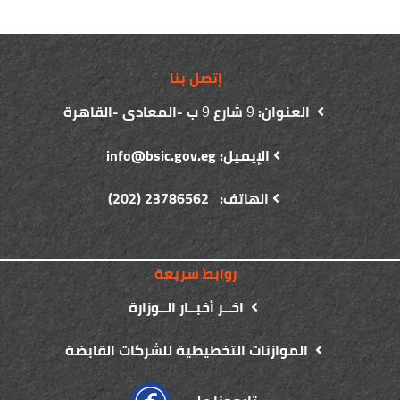
إتصل بنا
العنوان:
شارع
ب -المعادى -القاهرة
9
9
الإيميل: info@bsic.gov.eg
الهاتف: 23786562 (202)
روابط سريعة
اخــر أخبــار الــوزارة
الموازنات التخطيطية للشركات القابضة